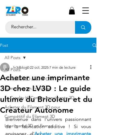
Post
All Posts
lv3dblog0
22 oct. 2025
7 min de lecture
All Posts
Acheter une imprimante
Formation 3D avec le CPF
3D chez LV3D : Le guide
Commerce en Franchise
ultime du Bricoleur et du
La Creality Hi Combo Imprimante 3D
Acheter du Filament 3D pour
Créateur Autonome
Compétitif du Filament 3D
Bienvenue dans l'univers passionnant 
Imprimante 3D en France
de la fabrication additive ! Si vous 
envisagez d'
Acheter une imprimante 