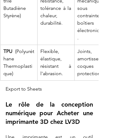
trile 
résistance, 
mécaniques 
Butadiène 
tolérance à la 
sous 
Styrène)
chaleur, 
contraintes, 
durabilité.
boîtiers 
électroniques
.
TPU
 (Polyurét
Flexible, 
Joints, 
hane 
élastique, 
amortisseurs, 
Thermoplasti
résistant à 
coques de 
que)
l'abrasion.
protection.
Export to Sheets
Le rôle de la conception 
numérique pour Acheter une 
imprimante 3D chez LV3D
Une imprimante est un outil 