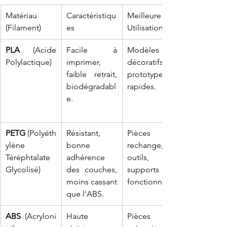
Matériau 
Caractéristiqu
Meilleure 
(Filament)
es
Utilisation DIY
PLA
 (Acide 
Facile à 
Modèles 
Polylactique)
imprimer, 
décoratifs, 
faible retrait, 
prototypes 
biodégradabl
rapides.
e.
PETG
 (Polyéth
Résistant, 
Pièces de 
ylène 
bonne 
rechange, 
Téréphtalate 
adhérence 
outils, 
Glycolisé)
des couches, 
supports 
moins cassant 
fonctionnels.
que l'ABS.
ABS
 (Acryloni
Haute 
Pièces 