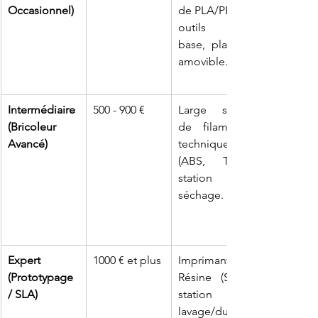
Occasionnel)
de PLA/PETG, 
outils de 
base, plateau 
amovible.
Intermédiaire 
500 - 900 €
Large stock 
(Bricoleur 
de filaments 
Avancé)
techniques 
(ABS, TPU), 
station de 
séchage.
Expert 
1000 € et plus
Imprimante à 
(Prototypage 
Résine (SLA), 
/ SLA)
station de 
lavage/durcis