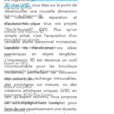
une Imprimante 3d
3D chez LV3D
, vous êtes sur le point de 
Filaments 3D PLA
déverrouiller une nouvelle dimension 
Acheter du Filament 3D
de créativité, de réparation et 
d'autonomie pour tous vos projets 
Impression 3d en ligne
"Do-It-Yourself" (DIY). Plus qu'un 
Acheter une machine 3D
simple achat, c'est l'acquisition d'un 
etre visible sur google
véritable atelier personnel miniaturisé, 
Comment etre visible sur google
capable de transformer vos idées 
numériques en objets tangibles. 
SEO
L'impression 3D est devenue un outil 
Expert en SEO
incontournable pour les bricoleurs 
imprimante3d Creality K2 plus combo
modernes, permettant de concevoir 
des pièces de rechange introuvables, 
Imprimante 3d prix
des prototypes sur mesure, ou des 
Refaire une pièce
créations artistiques uniques. LV3D, en 
imprimante 3D K2 Plus Combo
tant qu'expert reconnu, vous propose 
CREALITY SPARKX i7 Color Combo
un accompagnement complet pour 
faire de cet investissement une réussite, 
SNAPMAKER U1