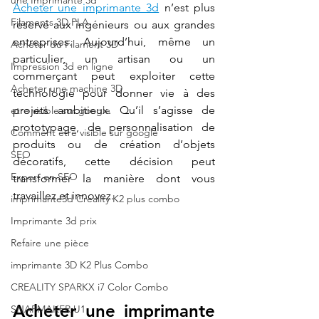
une Imprimante 3d
Acheter une imprimante 3d
 n’est plus 
Filaments 3D PLA
réservé aux ingénieurs ou aux grandes 
entreprises. Aujourd’hui, même un 
Acheter du Filament 3D
particulier, un artisan ou un 
Impression 3d en ligne
commerçant peut exploiter cette 
Acheter une machine 3D
technologie pour donner vie à des 
projets ambitieux. Qu’il s’agisse de 
etre visible sur google
prototypage, de personnalisation de 
Comment etre visible sur google
produits ou de création d’objets 
SEO
décoratifs, cette décision peut 
Expert en SEO
transformer la manière dont vous 
travaillez et innovez.
imprimante3d Creality K2 plus combo
Imprimante 3d prix
Refaire une pièce
imprimante 3D K2 Plus Combo
CREALITY SPARKX i7 Color Combo
Acheter une imprimante 
SNAPMAKER U1