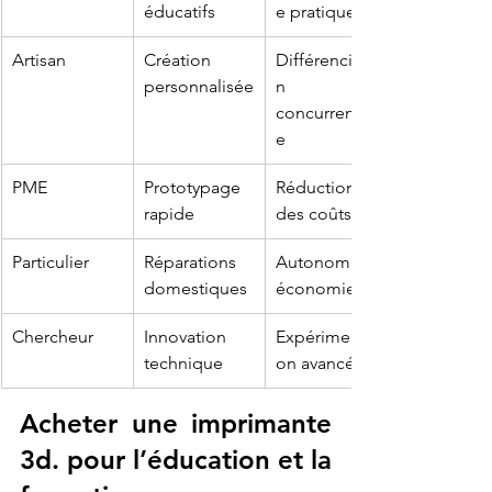
éducatifs
e pratique
Artisan
Création 
Différenciatio
personnalisée
n 
concurrentiell
e
PME
Prototypage 
Réduction 
rapide
des coûts
Particulier
Réparations 
Autonomie et 
domestiques
économie
Chercheur
Innovation 
Expérimentati
technique
on avancée
Acheter une imprimante 
3d. pour l’éducation et la 