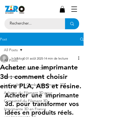
Post
All Posts
lv3dblog0
31 août 2025
14 min de lecture
All Posts
Acheter une imprimante
Formation 3D avec le CPF
3d : comment choisir
Commerce en Franchise
entre PLA, ABS et résine.
La Creality Hi Combo Imprimante 3D
Acheter du Filament 3D pour
Acheter une imprimante 
Compétitif du Filament 3D
3d. pour transformer vos 
Imprimante 3D en France
idées en produits réels.