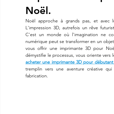
Noël.
imprimante3d Creality K2 plus combo
Imprimante 3d prix
Noël approche à grands pas, et avec lui
L'impression 3D, autrefois un rêve futuris
C'est un monde où l'imagination ne conn
CREALITY SPARKX i7 Color Combo
SNAPMAKER U1
numérique peut se transformer en un objet p
vous offrir une imprimante 3D pour Noël
acheter une imprimante 3D pour débutant
tremplin vers une aventure créative qui
fabrication.