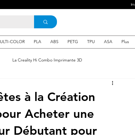
Im
ULTI-COLOR
PLA
ABS
PETG
TPU
ASA
Plus
e
La Creality Hi Combo Imprimante 3D
Imprimante 3D en France
une Imprimante 3d
tes à la Création
 3d en ligne
Acheter une machine 3D
 pour Acheter une
ur Débutant pour
SEO
Expert en SEO