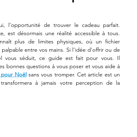
Refaire une pièce
imprimante 3D K2 Plus Combo
, l'opportunité de trouver le cadeau parfait. 
te, est désormais une réalité accessible à tous. 
aît plus de limites physiques, où un fichier 
alpable entre vos mains. Si l'idée d'offrir ou de 
 vous séduit, ce guide est fait pour vous. Il 
démystifie le processus, vous oriente vers les bonnes questions à vous poser et vous aide à 
 pour Noël
 sans vous tromper. Cet article est un 
 transformera à jamais votre perception de la 