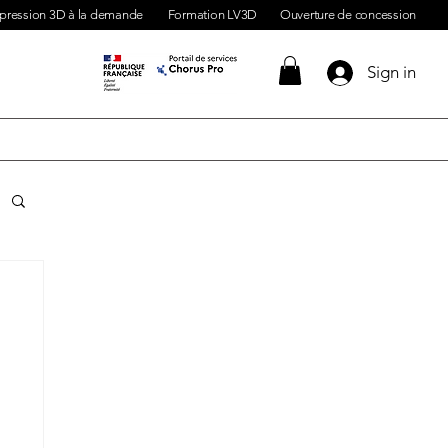
pression 3D à la demande
Formation LV3D
Ouverture de concession
Sign in