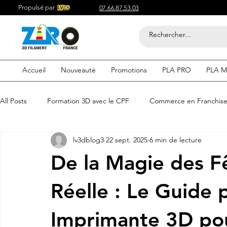
Propulsé par
07.66.87.53.03
Accueil
Nouveauté
Promotions
PLA PRO
PLA M
All Posts
Formation 3D avec le CPF
Commerce en Franchis
lv3dblog3
22 sept. 2025
6 min de lecture
Acheter du Filament 3D pour
Compétitif du Filament 3D
De la Magie des Fê
Filaments 3D PLA
Acheter du Filament 3D
Impression
Réelle : Le Guide
Imprimante 3D po
etre visible sur google
Comment etre visible sur google