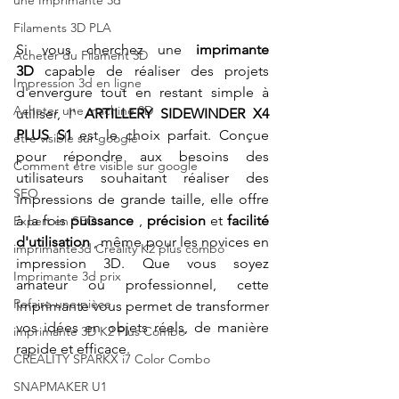
une Imprimante 3d
Filaments 3D PLA
Si vous cherchez une 
imprimante 
Acheter du Filament 3D
3D
 capable de réaliser des projets 
Impression 3d en ligne
d'envergure tout en restant simple à 
Acheter une machine 3D
utiliser, l' 
ARTILLERY SIDEWINDER X4 
PLUS S1
 est le choix parfait. Conçue 
etre visible sur google
pour répondre aux besoins des 
Comment etre visible sur google
utilisateurs souhaitant réaliser des 
SEO
impressions de grande taille, elle offre 
à la fois 
puissance
 , 
précision
 et 
facilité 
Expert en SEO
d'utilisation
 , même pour les novices en 
imprimante3d Creality K2 plus combo
impression 3D. Que vous soyez 
Imprimante 3d prix
amateur ou professionnel, cette 
Refaire une pièce
imprimante vous permet de transformer 
vos idées en objets réels, de manière 
imprimante 3D K2 Plus Combo
rapide et efficace.
CREALITY SPARKX i7 Color Combo
SNAPMAKER U1