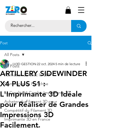
Post
All Posts
LV3D GESTION
22 oct. 2024
5 min de lecture
All Posts
ARTILLERY SIDEWINDER
Formation 3D avec le CPF
X4 PLUS S1 :
Commerce en Franchise
L'Imprimante 3D Idéale
La Creality Hi Combo Imprimante 3D
Acheter du Filament 3D pour
pour Réaliser de Grandes
Compétitif du Filament 3D
Impressions 3D
Imprimante 3D en France
Facilement.