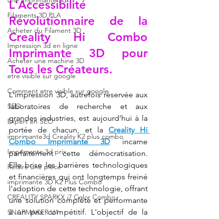
une Imprimante 3d
L'Accessibilité 
Filaments 3D PLA
Révolutionnaire de la 
Acheter du Filament 3D
Creality Hi Combo 
Impression 3d en ligne
Imprimante 3D pour 
Acheter une machine 3D
Tous les Créateurs.
etre visible sur google
Comment etre visible sur google
L'impression 3D, autrefois réservée aux 
SEO
laboratoires de recherche et aux 
grandes industries, est aujourd'hui à la 
Expert en SEO
portée de chacun, et la 
Creality Hi 
imprimante3d Creality K2 plus combo
Combo Imprimante 3D
 incarne 
Imprimante 3d prix
parfaitement cette démocratisation. 
Elle brise les barrières technologiques 
Refaire une pièce
et financières qui ont longtemps freiné 
imprimante 3D K2 Plus Combo
l'adoption de cette technologie, offrant 
CREALITY SPARKX i7 Color Combo
une solution complète et performante 
à un prix compétitif. L'objectif de la 
SNAPMAKER U1