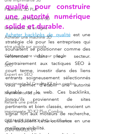
une Imprimante 3d
qualité pour construire 
Filaments 3D PLA
une autorité numérique 
Acheter du Filament 3D
solide et durable.
Impression 3d en ligne
Acheter backlinks de qualité
 est une 
Acheter une machine 3D
stratégie clé pour les entreprises qui 
etre visible sur google
souhaitent se positionner comme des 
Comment etre visible sur google
références dans leur secteur. 
Contrairement aux tactiques SEO à 
SEO
court terme, investir dans des liens 
Expert en SEO
entrants soigneusement sélectionnés 
imprimante3d Creality K2 plus combo
vous permet d'établir une autorité 
durable sur le web. Ces backlinks, 
Imprimante 3d prix
lorsqu'ils proviennent de sites 
Refaire une pièce
pertinents et bien classés, envoient un 
imprimante 3D K2 Plus Combo
signal fort aux moteurs de recherche, 
CREALITY SPARKX i7 Color Combo
qui traduisent cette confiance en une 
meilleure visibilité.
SNAPMAKER U1