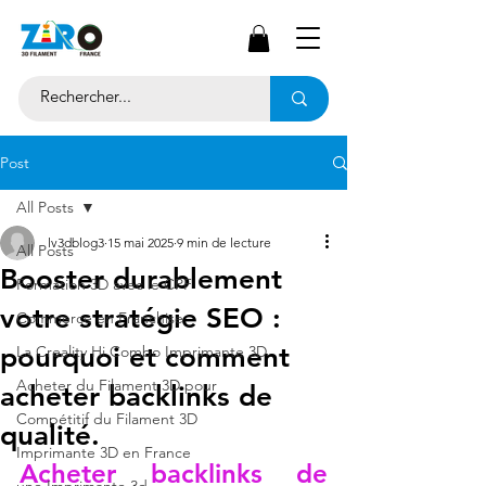
Post
All Posts
lv3dblog3
15 mai 2025
9 min de lecture
All Posts
Booster durablement
Formation 3D avec le CPF
votre stratégie SEO :
Commerce en Franchise
pourquoi et comment
La Creality Hi Combo Imprimante 3D
Acheter du Filament 3D pour
acheter backlinks de
Compétitif du Filament 3D
qualité.
Imprimante 3D en France
Acheter backlinks de 