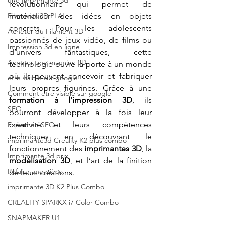
une Imprimante 3d
révolutionnaire qui permet de 
Filaments 3D PLA
matérialiser des idées en objets 
concrets. Pour les adolescents 
Acheter du Filament 3D
passionnés de jeux vidéo, de films ou 
Impression 3d en ligne
d’univers fantastiques, cette 
Acheter une machine 3D
technologie ouvre la porte à un monde 
où ils peuvent concevoir et fabriquer 
etre visible sur google
leurs propres figurines. Grâce à une 
Comment etre visible sur google
formation à l’impression 3D
, ils 
SEO
pourront développer à la fois leur 
créativité et leurs compétences 
Expert en SEO
techniques en découvrant le 
imprimante3d Creality K2 plus combo
fonctionnement des 
imprimantes 3D
, la 
Imprimante 3d prix
modélisation 3D
, et l’art de la finition 
Refaire une pièce
de leurs créations.
imprimante 3D K2 Plus Combo
CREALITY SPARKX i7 Color Combo
SNAPMAKER U1