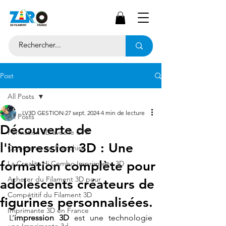
Post
All Posts
LV3D GESTION
27 sept. 2024
4 min de lecture
All Posts
Découverte de
Formation 3D avec le CPF
l'impression 3D : Une
Commerce en Franchise
formation complète pour
La Creality Hi Combo Imprimante 3D
Acheter du Filament 3D pour
adolescents créateurs de
Compétitif du Filament 3D
figurines personnalisées.
Imprimante 3D en France
L’
impression 3D
 est une technologie 