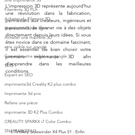
une Imprimante 3d
L'impression 3D représente aujourd'hui 
Filaments 3D PLA
une révolution dans la fabrication, 
Acheter du Filament 3D
permettant aux créateurs, ingénieurs et 
passionnés de donner vie à des objets 
Impression 3d en ligne
directement depuis leurs idées. Si vous 
Acheter une machine 3D
êtes novice dans ce domaine fascinant, 
etre visible sur google
il est essentiel de bien choisir votre 
Comment etre visible sur google
première imprimante 3D afin 
d'apprendre dans les meilleures 
SEO
conditions. 
Expert en SEO
imprimante3d Creality K2 plus combo
Imprimante 3d prix
Refaire une pièce
imprimante 3D K2 Plus Combo
CREALITY SPARKX i7 Color Combo
SNAPMAKER U1
L'Artillery Sidewinder X4 Plus S1 : Enfin 