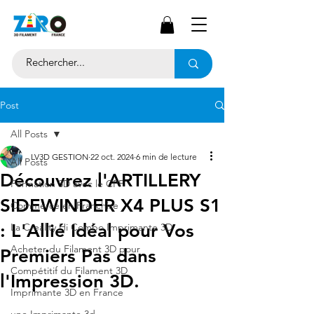
Post
All Posts
LV3D GESTION
22 oct. 2024
6 min de lecture
All Posts
Découvrez l'ARTILLERY
Formation 3D avec le CPF
SIDEWINDER X4 PLUS S1
Commerce en Franchise
: L'Allié Idéal pour Vos
La Creality Hi Combo Imprimante 3D
Acheter du Filament 3D pour
Premiers Pas dans
Compétitif du Filament 3D
l'Impression 3D.
Imprimante 3D en France