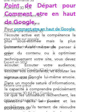
une Imprimante 3d
Point de Départ pour 
Filaments 3D PLA
Comment etre en haut 
Acheter du Filament 3D
de Google.
Impression 3d en ligne
Pour 
comment etre en haut de Google
, 
Acheter une machine 3D
l'écoute active est la compétence la 
etre visible sur google
plus sous-estimée mais la plus 
Comment etre visible sur google
puissante. Avant même de penser à 
créer du contenu ou à optimiser 
SEO
techniquement votre site, vous devez 
Expert en SEO
écouter. Écouter votre audience, 
imprimante3d Creality K2 plus combo
écouter vos concurrents, et écouter les 
signaux que Google lui-même envoie. 
Imprimante 3d prix
Dans un monde saturé d'informations, 
Refaire une pièce
la capacité à comprendre précisément 
imprimante 3D K2 Plus Combo
ce que les utilisateurs recherchent, les 
CREALITY SPARKX i7 Color Combo
questions qu'ils se posent et les 
problèmes qu'ils tentent de résoudre 
SNAPMAKER U1