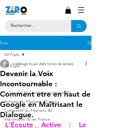
Post
All Posts
lv3dblog3
15 juin 2025
10 min de lecture
All Posts
Devenir la Voix
Formation 3D avec le CPF
Incontournable :
Commerce en Franchise
Comment etre en haut de
La Creality Hi Combo Imprimante 3D
Acheter du Filament 3D pour
Google en Maîtrisant le
Compétitif du Filament 3D
Dialogue.
Imprimante 3D en France
L'Écoute Active : Le 