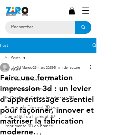
Post
All Posts
Lv3d Maroc
25 mars 2025
5 min de lecture
All Posts
Faire une formation
Formation 3D avec le CPF
impression 3d : un levier
Commerce en Franchise
d'apprentissage essentiel
La Creality Hi Combo Imprimante 3D
Acheter du Filament 3D pour
pour façonner, innover et
Compétitif du Filament 3D
maîtriser la fabrication
Imprimante 3D en France
moderne.