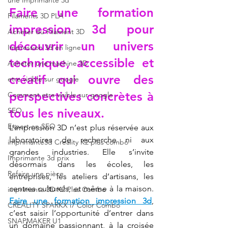
une Imprimante 3d
Faire une formation 
Filaments 3D PLA
impression 3d pour 
Acheter du Filament 3D
découvrir un univers 
Impression 3d en ligne
technique, accessible et 
Acheter une machine 3D
créatif qui ouvre des 
etre visible sur google
perspectives concrètes à 
Comment etre visible sur google
SEO
tous les niveaux.
Expert en SEO
L’impression 3D n’est plus réservée aux 
laboratoires de recherche ni aux 
imprimante3d Creality K2 plus combo
grandes industries. Elle s’invite 
Imprimante 3d prix
désormais dans les écoles, les 
Refaire une pièce
entreprises, les ateliers d’artisans, les 
centres culturels, et même à la maison. 
imprimante 3D K2 Plus Combo
Faire une formation impression 3d
, 
CREALITY SPARKX i7 Color Combo
c’est saisir l’opportunité d’entrer dans 
SNAPMAKER U1
un domaine passionnant, à la croisée 