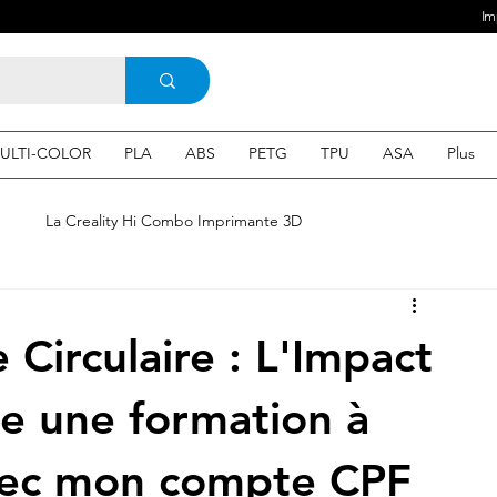
Im
ULTI-COLOR
PLA
ABS
PETG
TPU
ASA
Plus
e
La Creality Hi Combo Imprimante 3D
Imprimante 3D en France
une Imprimante 3d
Circulaire : L'Impact
 3d en ligne
Acheter une machine 3D
re une formation à
avec mon compte CPF
SEO
Expert en SEO