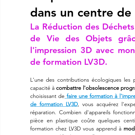
dans un centre de
imprimante3d Creality K2 plus combo
Imprimante 3d prix
La Réduction des Déchets 
de Vie des Objets grâ
CREALITY SPARKX i7 Color Combo
SNAPMAKER U1
l'impression 3D avec mo
de formation LV3D
.
L'une des contributions écologiques les p
capacité à 
combattre l'obsolescence pro
choisissant de
faire une formation à l'im
de formation LV3D
, vous acquérez l'expe
réparation. Combien d'appareils fonction
pièce en plastique coûte quelques centi
formation chez LV3D vous apprend à 
modé