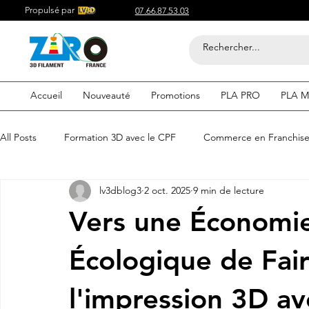
Propulsé par
07.66.87.53.03
Accueil
Nouveauté
Promotions
PLA PRO
PLA M
All Posts
Formation 3D avec le CPF
Commerce en Franchis
lv3dblog3
2 oct. 2025
9 min de lecture
Acheter du Filament 3D pour
Compétitif du Filament 3D
Vers une Économie 
Filaments 3D PLA
Acheter du Filament 3D
Impression
Écologique de Fai
l'impression 3D 
etre visible sur google
Comment etre visible sur google