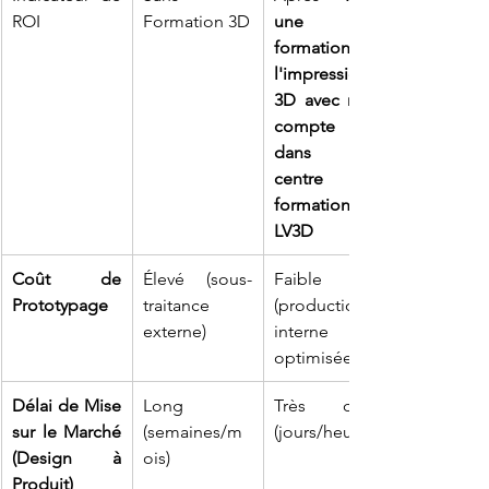
ROI
Formation 3D
une 
formation à 
l'impression 
3D avec mon 
compte CPF 
dans un 
centre de 
formation 
LV3D
Coût de 
Élevé (sous-
Faible 
Prototypage
traitance 
(production 
externe)
interne 
optimisée)
Délai de Mise 
Long 
Très court 
sur le Marché 
(semaines/m
(jours/heures)
(Design à 
ois)
Produit)