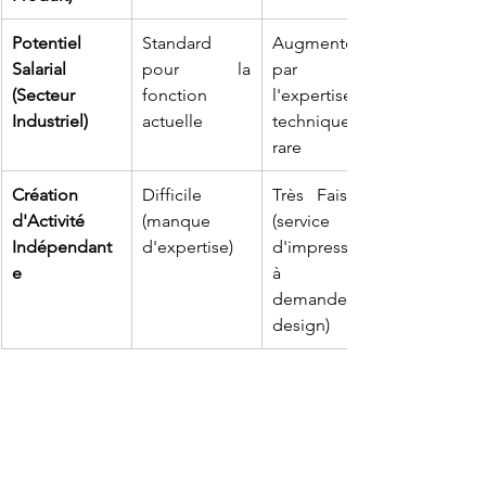
Potentiel 
Standard 
Augmenté 
Salarial 
pour la 
par 
(Secteur 
fonction 
l'expertise 
Industriel)
actuelle
technique 
rare
Création 
Difficile 
Très Faisable 
d'Activité 
(manque 
(service 
Indépendant
d'expertise)
d'impression 
e
à la 
demande, 
design)