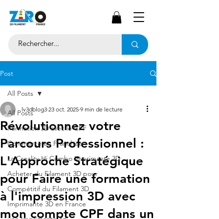
Post
All Posts
lv3dblog3
23 oct. 2025
9 min de lecture
All Posts
Révolutionnez votre
Formation 3D avec le CPF
Parcours Professionnel :
Commerce en Franchise
L'Approche Stratégique
La Creality Hi Combo Imprimante 3D
Acheter du Filament 3D pour
pour Faire une formation
Compétitif du Filament 3D
à l'impression 3D avec
Imprimante 3D en France
mon compte CPF dans un