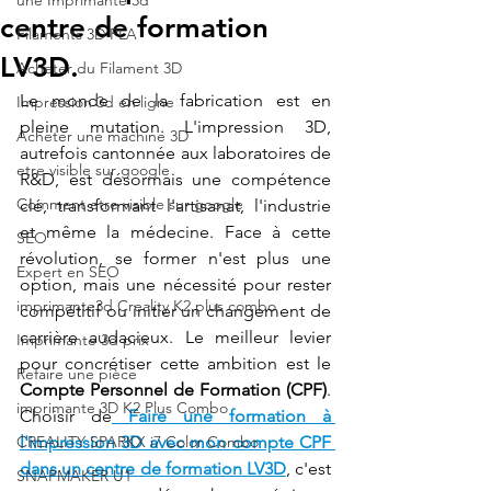
une Imprimante 3d
centre de formation
Filaments 3D PLA
LV3D.
Acheter du Filament 3D
Le monde de la fabrication est en 
Impression 3d en ligne
pleine mutation. L'impression 3D, 
Acheter une machine 3D
autrefois cantonnée aux laboratoires de 
etre visible sur google
R&D, est désormais une compétence 
Comment etre visible sur google
clé, transformant l'artisanat, l'industrie 
et même la médecine. Face à cette 
SEO
révolution, se former n'est plus une 
Expert en SEO
option, mais une nécessité pour rester 
imprimante3d Creality K2 plus combo
compétitif ou initier un changement de 
carrière audacieux. Le meilleur levier 
Imprimante 3d prix
pour concrétiser cette ambition est le 
Refaire une pièce
Compte Personnel de Formation (CPF)
. 
imprimante 3D K2 Plus Combo
Choisir de
Faire une formation à 
CREALITY SPARKX i7 Color Combo
l'impression 3D avec mon compte CPF 
dans un centre de formation LV3D
, c'est 
SNAPMAKER U1