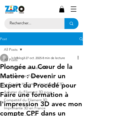
Post
All Posts
lv3dblog3
27 oct. 2025
8 min de lecture
All Posts
Plongée au Cœur de la
Formation 3D avec le CPF
Matière : Devenir un
Commerce en Franchise
Expert du Procédé pour
La Creality Hi Combo Imprimante 3D
Acheter du Filament 3D pour
Faire une formation à
Compétitif du Filament 3D
l'impression 3D avec mon
Imprimante 3D en France
compte CPF dans un