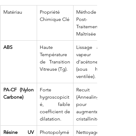
Matériau
Propriété 
Méthode de 
Chimique Clé
Post-
Traitement 
Maîtrisée
ABS
Haute 
Lissage à la 
Température 
vapeur 
de Transition 
d'acétone 
Vitreuse (Tg).
(sous hotte 
ventilée).
PA-CF (Nylon 
Forte 
Recuit 
Carbone)
hygroscopicit
(Annealing) 
é, faible 
pour 
coefficient de 
augmenter la 
dilatation.
cristallinité.
Résine UV 
Photopolymé
Nettoyage à 