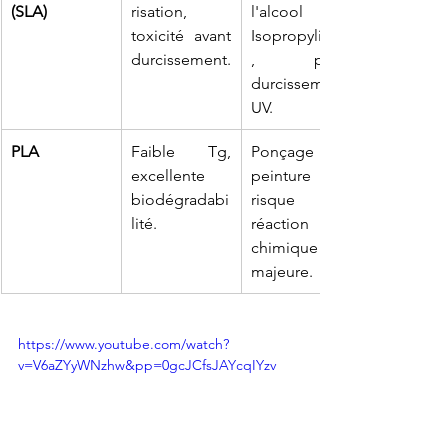
(SLA)
risation, 
l'alcool 
toxicité avant 
Isopropylique
durcissement.
, post-
durcissement 
UV.
PLA
Faible Tg, 
Ponçage et 
excellente 
peinture sans 
biodégradabi
risque de 
lité.
réaction 
chimique 
majeure.
https://www.youtube.com/watch?
v=V6aZYyWNzhw&pp=0gcJCfsJAYcqIYzv