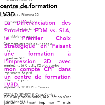
une Imprimante 3d
centre de formation
Filaments 3D PLA
LV3D.
Acheter du Filament 3D
La Différenciation des 
Impression 3d en ligne
Acheter une machine 3D
Procédés : FDM vs. SLA, 
etre visible sur google
le Premier Choix 
Comment etre visible sur google
Stratégique en 
Faisant 
SEO
une formation à 
Expert en SEO
l'impression 3D avec 
imprimante3d Creality K2 plus combo
mon compte CPF dans 
Imprimante 3d prix
un centre de formation 
Refaire une pièce
LV3D
.
imprimante 3D K2 Plus Combo
CREALITY SPARKX i7 Color Combo
Pour un professionnel, la question n'est 
SNAPMAKER U1
jamais "Comment imprimer ?" mais 