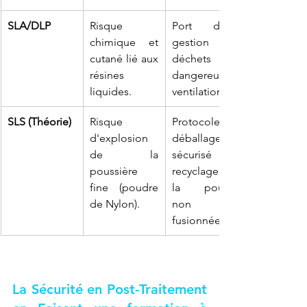
SLA/DLP
Risque 
Port d'EPI, 
chimique et 
gestion des 
cutané lié aux 
déchets 
résines 
dangereux, 
liquides.
ventilation.
SLS (Théorie)
Risque 
Protocole de 
d'explosion 
déballage 
de la 
sécurisé et 
poussière 
recyclage de 
fine (poudre 
la poudre 
de Nylon).
non 
fusionnée.
La Sécurité en Post-Traitement 