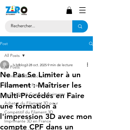
Post
All Posts
lv3dblog3
28 oct. 2025
9 min de lecture
All Posts
Ne Pas Se Limiter à un
Formation 3D avec le CPF
Filament : Maîtriser les
Commerce en Franchise
Multi-Procédés en Faire
La Creality Hi Combo Imprimante 3D
Acheter du Filament 3D pour
une formation à
Compétitif du Filament 3D
l'impression 3D avec mon
Imprimante 3D en France
compte CPF dans un