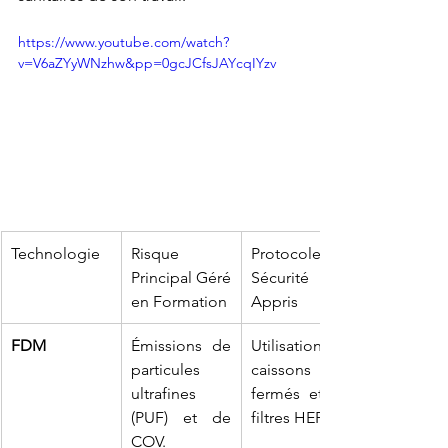
https://www.youtube.com/watch?
v=V6aZYyWNzhw&pp=0gcJCfsJAYcqIYzv
Technologie
Risque 
Protocole de 
Principal Géré 
Sécurité 
en Formation
Appris
FDM
Émissions de 
Utilisation de 
particules 
caissons 
ultrafines 
fermés et de 
(PUF) et de 
filtres HEPA.
COV.