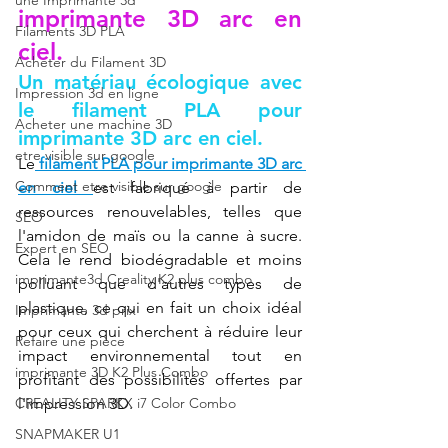
une Imprimante 3d
imprimante 3D arc en 
Filaments 3D PLA
ciel.
Acheter du Filament 3D
Un matériau écologique avec 
Impression 3d en ligne
le filament PLA pour 
Acheter une machine 3D
imprimante 3D arc en ciel.
etre visible sur google
Le
filament PLA pour imprimante 3D arc 
Comment etre visible sur google
en ciel
est fabriqué à partir de 
ressources renouvelables, telles que 
SEO
l'amidon de maïs ou la canne à sucre. 
Expert en SEO
Cela le rend biodégradable et moins 
imprimante3d Creality K2 plus combo
polluant que d'autres types de 
plastique, ce qui en fait un choix idéal 
Imprimante 3d prix
pour ceux qui cherchent à réduire leur 
Refaire une pièce
impact environnemental tout en 
imprimante 3D K2 Plus Combo
profitant des possibilités offertes par 
CREALITY SPARKX i7 Color Combo
l'impression 3D.
SNAPMAKER U1