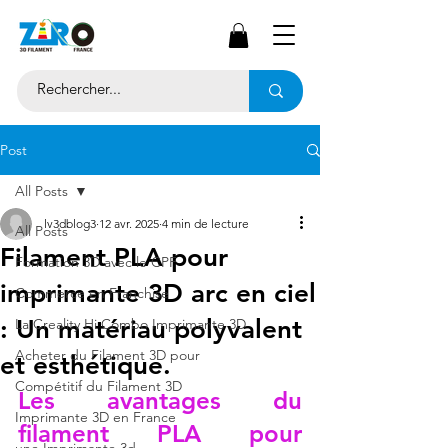
Post
All Posts
lv3dblog3
12 avr. 2025
4 min de lecture
All Posts
Filament PLA pour
Formation 3D avec le CPF
imprimante 3D arc en ciel
Commerce en Franchise
: Un matériau polyvalent
La Creality Hi Combo Imprimante 3D
Acheter du Filament 3D pour
et esthétique.
Compétitif du Filament 3D
Les avantages du 
Imprimante 3D en France
filament PLA pour 