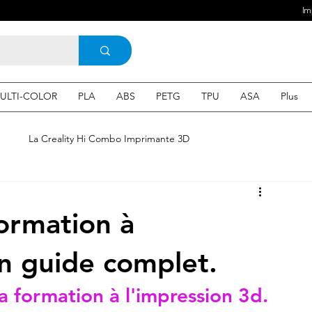
Im
ULTI-COLOR
PLA
ABS
PETG
TPU
ASA
Plus
e
La Creality Hi Combo Imprimante 3D
Imprimante 3D en France
une Imprimante 3d
formation à
 3d en ligne
Acheter une machine 3D
un guide complet.
 formation à l'impression 3d.
SEO
Expert en SEO