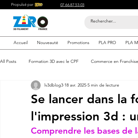
Propulsé par
07.66.87.53.03
Accueil
Nouveauté
Promotions
PLA PRO
PLA M
All Posts
Formation 3D avec le CPF
Commerce en Franchis
lv3dblog3
18 avr. 2025
5 min de lecture
Acheter du Filament 3D pour
Compétitif du Filament 3D
Se lancer dans la 
Filaments 3D PLA
Acheter du Filament 3D
Impression
l'impression 3d : 
Comprendre les bases de la
etre visible sur google
Comment etre visible sur google