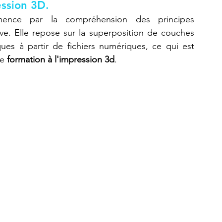
ession 3D.
nce par la compréhension des principes 
e. Elle repose sur la superposition de couches 
Refaire une pièce
imprimante 3D K2 Plus Combo
es à partir de fichiers numériques, ce qui est 
e 
formation à l'impression 3d
.