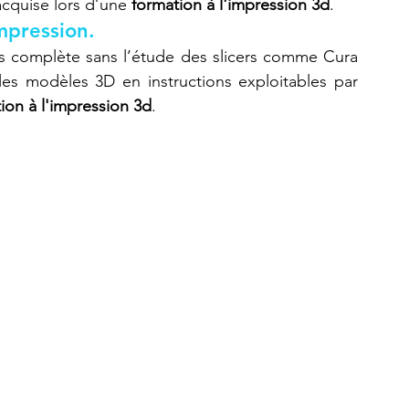
cquise lors d’une 
formation à l'impression 3d
.
mpression.
as complète sans l’étude des slicers comme Cura 
 les modèles 3D en instructions exploitables par 
ion à l'impression 3d
.