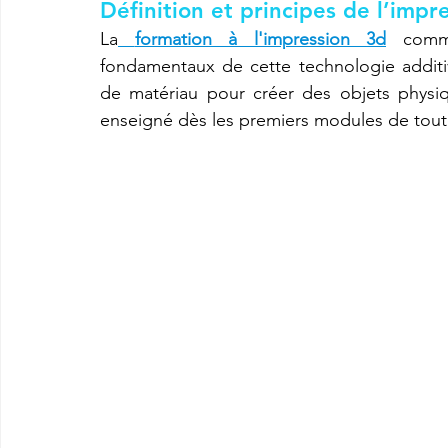
Définition et principes de l’impr
La
formation à l'impression 3d
 comme
fondamentaux de cette technologie additiv
imprimante3d Creality K2 plus combo
Imprimante 3d prix
de matériau pour créer des objets physiqu
enseigné dès les premiers modules de tout
CREALITY SPARKX i7 Color Combo
SNAPMAKER U1