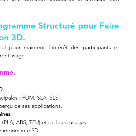
ogramme Structuré pour Faire 
ion 3D.
l pour maintenir l'intérêt des participants et 
rentissage.
amme.
D
 :
ncipales : FDM, SLA, SLS.
perçu de ses applications.
hines
 :
s (PLA, ABS, TPU) et de leurs usages.
e imprimante 3D.