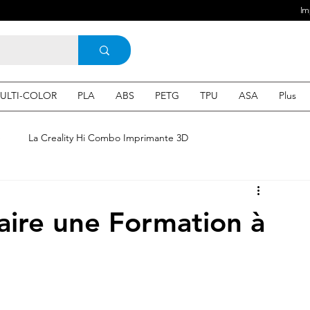
Im
ULTI-COLOR
PLA
ABS
PETG
TPU
ASA
Plus
e
La Creality Hi Combo Imprimante 3D
Imprimante 3D en France
une Imprimante 3d
aire une Formation à
 3d en ligne
Acheter une machine 3D
SEO
Expert en SEO