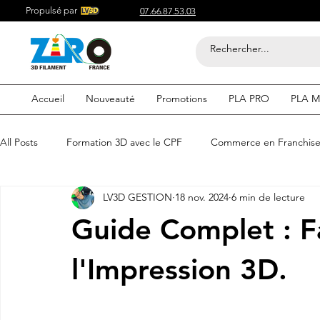
Propulsé par
07.66.87.53.03
Accueil
Nouveauté
Promotions
PLA PRO
PLA M
All Posts
Formation 3D avec le CPF
Commerce en Franchis
LV3D GESTION
18 nov. 2024
6 min de lecture
Acheter du Filament 3D pour
Compétitif du Filament 3D
Guide Complet : F
Filaments 3D PLA
Acheter du Filament 3D
Impression
l'Impression 3D.
etre visible sur google
Comment etre visible sur google