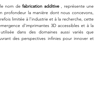
 le nom de 
fabrication additive
 , représente une 
en profondeur la manière dont nous concevons, 
Refaire une pièce
imprimante 3D K2 Plus Combo
fois limitée à l'industrie et à la recherche, cette 
émergence d'imprimantes 3D accessibles et à la 
 utilisée dans des domaines aussi variés que 
 ouvrant des perspectives infinies pour innover et 