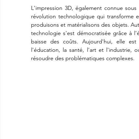
L'impression 3D, également connue sous
révolution technologique qui transforme 
imprimante3d Creality K2 plus combo
Imprimante 3d prix
produisons et matérialisons des objets. Autre
technologie s'est démocratisée grâce à l'
baisse des coûts. Aujourd'hui, elle est
CREALITY SPARKX i7 Color Combo
SNAPMAKER U1
l'éducation, la santé, l'art et l'industrie,
résoudre des problématiques complexes.