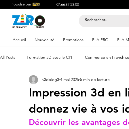
Propulsé par
07.66.87.53.03
Accueil
Nouveauté
Promotions
PLA PRO
PLA M
All Posts
Formation 3D avec le CPF
Commerce en Franchis
lv3dblog3
4 mai 2025
5 min de lecture
Acheter du Filament 3D pour
Compétitif du Filament 3D
Impression 3d en l
Filaments 3D PLA
Acheter du Filament 3D
Impression
donnez vie à vos i
Découvrir les avantages de
etre visible sur google
Comment etre visible sur google