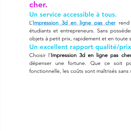
cher.
Un service accessible à tous.
imprimante3d Creality K2 plus combo
Imprimante 3d prix
L’
Impression 3d en ligne pas cher
 rend 
étudiants et entrepreneurs. Sans posséder
objets à petit prix, rapidement et en toute s
CREALITY SPARKX i7 Color Combo
SNAPMAKER U1
Un excellent rapport qualité/prix
Choisir l’
Impression 3d en ligne pas che
dépenser une fortune. Que ce soit p
fonctionnelle, les coûts sont maîtrisés sans sa