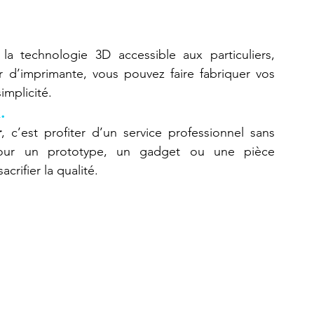
Refaire une pièce
imprimante 3D K2 Plus Combo
la technologie 3D accessible aux particuliers, 
 d’imprimante, vous pouvez faire fabriquer vos 
implicité.
.
r
, c’est profiter d’un service professionnel sans 
our un prototype, un gadget ou une pièce 
crifier la qualité.