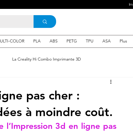
Im
ULTI-COLOR
PLA
ABS
PETG
TPU
ASA
Plus
e
La Creality Hi Combo Imprimante 3D
Imprimante 3D en France
une Imprimante 3d
igne pas cher :
 3d en ligne
Acheter une machine 3D
dées à moindre coût.
 l’Impression 3d en ligne pas 
SEO
Expert en SEO