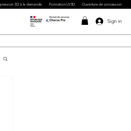
pression 3D à la demande
Formation LV3D
Ouverture de concession
Sign in