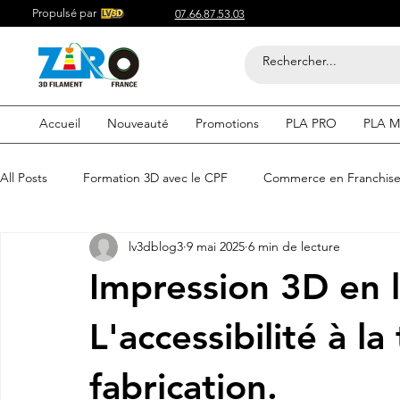
Propulsé par
07.66.87.53.03
Accueil
Nouveauté
Promotions
PLA PRO
PLA M
All Posts
Formation 3D avec le CPF
Commerce en Franchis
lv3dblog3
9 mai 2025
6 min de lecture
Acheter du Filament 3D pour
Compétitif du Filament 3D
Impression 3D en l
Filaments 3D PLA
Acheter du Filament 3D
Impression
L'accessibilité à l
fabrication.
etre visible sur google
Comment etre visible sur google