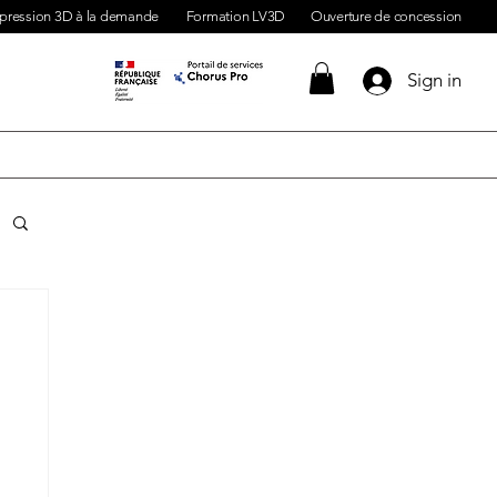
pression 3D à la demande
Formation LV3D
Ouverture de concession
Sign in