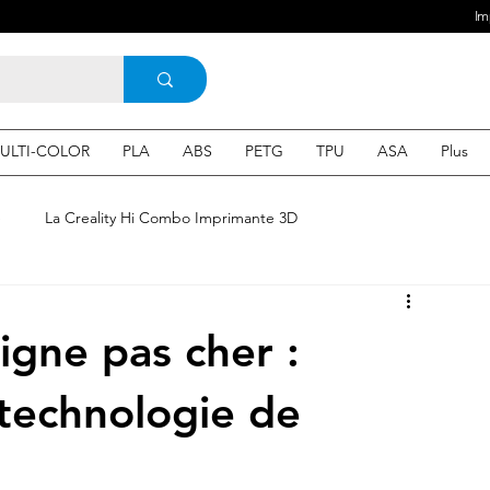
Im
ULTI-COLOR
PLA
ABS
PETG
TPU
ASA
Plus
e
La Creality Hi Combo Imprimante 3D
Imprimante 3D en France
une Imprimante 3d
igne pas cher :
 3d en ligne
Acheter une machine 3D
a technologie de
SEO
Expert en SEO