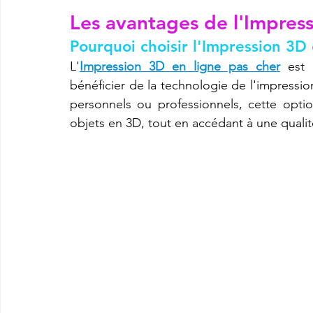
Les avantages de l'Impress
Pourquoi choisir l'Impression 3D 
imprimante3d Creality K2 plus combo
Imprimante 3d prix
L'
Impression 3D en ligne pas cher
 est 
bénéficier de la technologie de l'impressio
personnels ou professionnels, cette opt
CREALITY SPARKX i7 Color Combo
SNAPMAKER U1
objets en 3D, tout en accédant à une quali