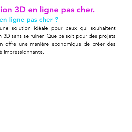
ion 3D en ligne pas cher.
en ligne pas cher ?
Refaire une pièce
imprimante 3D K2 Plus Combo
une solution idéale pour ceux qui souhaitent 
n 3D sans se ruiner. Que ce soit pour des projets 
ion offre une manière économique de créer des 
té impressionnante.