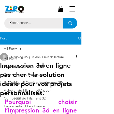
Post
All Posts
lv3dblog3
22 juin 2025
4 min de lecture
All Posts
Impression 3d en ligne
Formation 3D avec le CPF
pas cher : la solution
Commerce en Franchise
idéale pour vos projets
La Creality Hi Combo Imprimante 3D
Acheter du Filament 3D pour
personnalisés.
Compétitif du Filament 3D
Pourquoi choisir 
Imprimante 3D en France
l’Impression 3d en ligne 