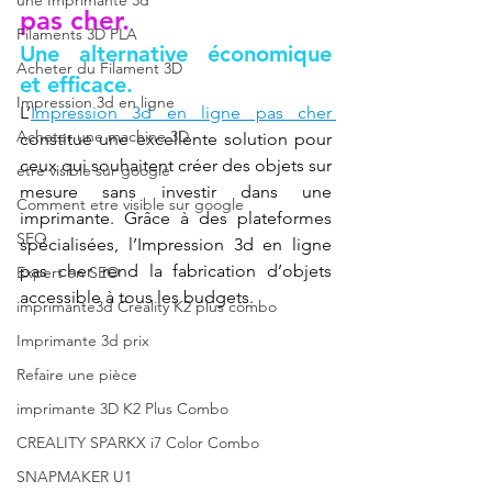
une Imprimante 3d
pas cher.
Filaments 3D PLA
Une alternative économique 
Acheter du Filament 3D
et efficace.
Impression 3d en ligne
L’
Impression 3d en ligne pas cher 
Acheter une machine 3D
constitue une excellente solution pour 
ceux qui souhaitent créer des objets sur 
etre visible sur google
mesure sans investir dans une 
Comment etre visible sur google
imprimante. Grâce à des plateformes 
SEO
spécialisées, l’Impression 3d en ligne 
pas cher rend la fabrication d’objets 
Expert en SEO
accessible à tous les budgets.
imprimante3d Creality K2 plus combo
Imprimante 3d prix
Refaire une pièce
imprimante 3D K2 Plus Combo
CREALITY SPARKX i7 Color Combo
SNAPMAKER U1