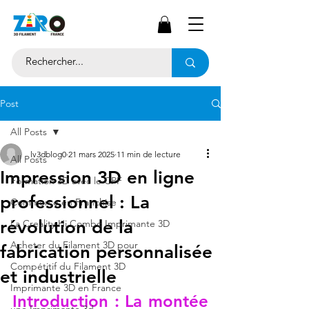
Post
All Posts
lv3dblog0
21 mars 2025
11 min de lecture
All Posts
Impression 3D en ligne
Formation 3D avec le CPF
professionnel : La
Commerce en Franchise
révolution de la
La Creality Hi Combo Imprimante 3D
Acheter du Filament 3D pour
fabrication personnalisée
Compétitif du Filament 3D
et industrielle
Imprimante 3D en France
Introduction : La montée 