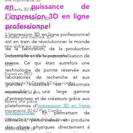
une Imprimante 3d
en puissance de 
Filaments 3D PLA
l'impression 3D en ligne 
Acheter du Filament 3D
professionnel
Impression 3d en ligne
L'impression 3D en ligne professionnel 
Acheter une machine 3D
est en train de révolutionner le monde 
etre visible sur google
de la fabrication, de la production 
Comment etre visible sur google
industrielle et de la personnalisation de 
masse. Ce qui était autrefois une 
SEO
technologie de pointe réservée aux 
Expert en SEO
laboratoires de recherche et aux 
imprimante3d Creality K2 plus combo
grandes industries est désormais 
accessible à une large gamme 
Imprimante 3d prix
d'entreprises et de créateurs grâce aux 
Refaire une pièce
plateformes d'
impression 3D en ligne 
imprimante 3D K2 Plus Combo
professionnel
. En permettant de 
CREALITY SPARKX i7 Color Combo
concevoir, personnaliser et produire 
des objets physiques directement à 
SNAPMAKER U1