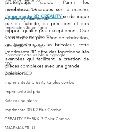
une Imprimante 3d
prototypage rapide. Parmi les 
Filaments 3D PLA
nombreuses marques sur le marché, 
l'imprimante 3D CRÉALITY
se distingue 
Acheter du Filament 3D
par sa fiabilité, sa précision et son 
Impression 3d en ligne
rapport qualité-prix exceptionnel. Que 
Acheter une machine 3D
vous soyez un passionné de fabrication, 
un ingénieur ou un bricoleur, cette 
etre visible sur google
imprimante 3D offre des fonctionnalités 
Comment etre visible sur google
avancées qui facilitent la création de 
SEO
pièces complexes avec une grande 
précision .
Expert en SEO
imprimante3d Creality K2 plus combo
Imprimante 3d prix
Refaire une pièce
imprimante 3D K2 Plus Combo
CREALITY SPARKX i7 Color Combo
SNAPMAKER U1