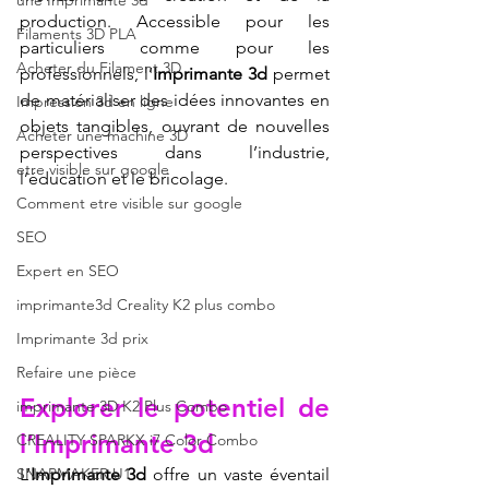
une Imprimante 3d
production. Accessible pour les 
Filaments 3D PLA
particuliers comme pour les 
Acheter du Filament 3D
professionnels, l’
Imprimante 3d
 permet 
de matérialiser des idées innovantes en 
Impression 3d en ligne
objets tangibles, ouvrant de nouvelles 
Acheter une machine 3D
perspectives dans l’industrie, 
etre visible sur google
l’éducation et le bricolage.
Comment etre visible sur google
SEO
Expert en SEO
imprimante3d Creality K2 plus combo
Imprimante 3d prix
Refaire une pièce
Explorer le potentiel de 
imprimante 3D K2 Plus Combo
l’Imprimante 3d
CREALITY SPARKX i7 Color Combo
L’
Imprimante 3d
 offre un vaste éventail 
SNAPMAKER U1