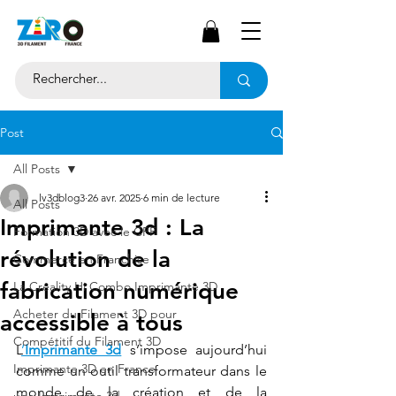
Post
All Posts
lv3dblog3
26 avr. 2025
6 min de lecture
All Posts
Imprimante 3d : La
Formation 3D avec le CPF
révolution de la
Commerce en Franchise
fabrication numérique
La Creality Hi Combo Imprimante 3D
Acheter du Filament 3D pour
accessible à tous
Compétitif du Filament 3D
L
’
Imprimante 3d
 s’impose aujourd’hui 
Imprimante 3D en France
comme un outil transformateur dans le 
monde de la création et de la 