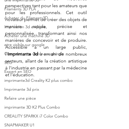
une Imprimante 3d
perspectives tant pour les amateurs que 
Filaments 3D PLA
pour les professionnels. Cet outil 
Acheter du Filament 3D
novateur permet de créer des objets de 
manière rapide, précise et 
Impression 3d en ligne
personnalisée, transformant ainsi nos 
Acheter une machine 3D
manières de concevoir et de produire. 
etre visible sur google
Accessible à un large public, 
Comment etre visible sur google
l’
Imprimante 3d
 a envahi de nombreux 
secteurs, allant de la création artistique 
SEO
à l'industrie en passant par la médecine 
Expert en SEO
et l'éducation.
imprimante3d Creality K2 plus combo
Imprimante 3d prix
Refaire une pièce
imprimante 3D K2 Plus Combo
CREALITY SPARKX i7 Color Combo
SNAPMAKER U1