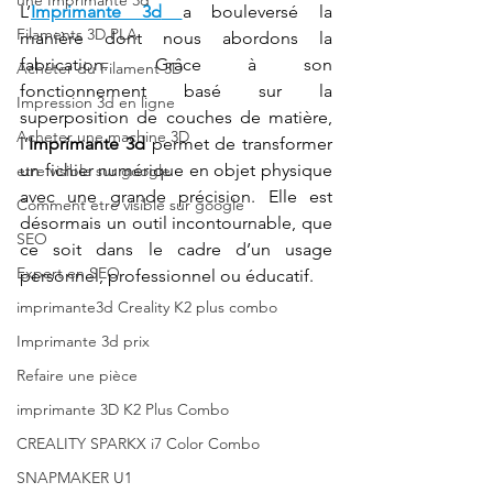
une Imprimante 3d
L’
Imprimante 3d
a bouleversé la 
Filaments 3D PLA
manière dont nous abordons la 
fabrication. Grâce à son 
Acheter du Filament 3D
fonctionnement basé sur la 
Impression 3d en ligne
superposition de couches de matière, 
Acheter une machine 3D
l’
Imprimante 3d
 permet de transformer 
un fichier numérique en objet physique 
etre visible sur google
avec une grande précision. Elle est 
Comment etre visible sur google
désormais un outil incontournable, que 
SEO
ce soit dans le cadre d’un usage 
Expert en SEO
personnel, professionnel ou éducatif.
imprimante3d Creality K2 plus combo
Imprimante 3d prix
Refaire une pièce
imprimante 3D K2 Plus Combo
CREALITY SPARKX i7 Color Combo
SNAPMAKER U1