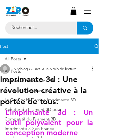
Post
All Posts
lv3dblog3
25 avr. 2025
5 min de lecture
All Posts
Imprimante 3d : Une
Formation 3D avec le CPF
révolution créative à la
Commerce en Franchise
portée de tous.
La Creality Hi Combo Imprimante 3D
Acheter du Filament 3D pour
L’Imprimante 3d : Un 
Compétitif du Filament 3D
outil polyvalent pour la 
Imprimante 3D en France
conception moderne