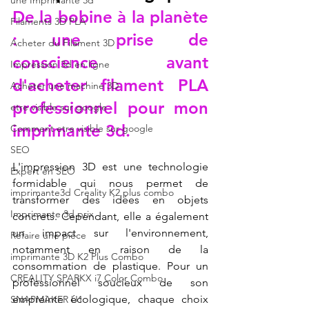
une Imprimante 3d
De la bobine à la planète 
Filaments 3D PLA
: une prise de 
Acheter du Filament 3D
conscience avant 
Impression 3d en ligne
d'acheter filament PLA 
Acheter une machine 3D
professionnel pour mon 
etre visible sur google
imprimante 3d.
Comment etre visible sur google
SEO
L'impression 3D est une technologie 
Expert en SEO
formidable qui nous permet de 
imprimante3d Creality K2 plus combo
transformer des idées en objets 
Imprimante 3d prix
concrets. Cependant, elle a également 
un impact sur l'environnement, 
Refaire une pièce
notamment en raison de la 
imprimante 3D K2 Plus Combo
consommation de plastique. Pour un 
CREALITY SPARKX i7 Color Combo
professionnel soucieux de son 
empreinte écologique, chaque choix 
SNAPMAKER U1