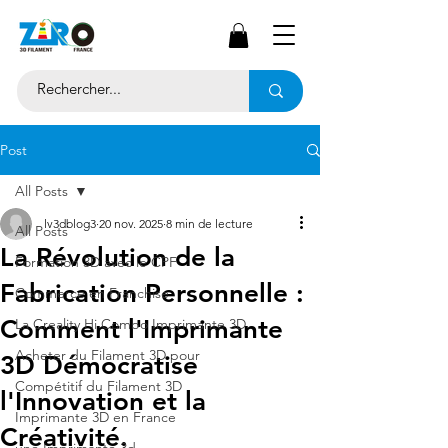
Post
All Posts
lv3dblog3
20 nov. 2025
8 min de lecture
All Posts
La Révolution de la
Formation 3D avec le CPF
Fabrication Personnelle :
Commerce en Franchise
Comment l'Imprimante
La Creality Hi Combo Imprimante 3D
Acheter du Filament 3D pour
3D Démocratise
Compétitif du Filament 3D
l'Innovation et la
Imprimante 3D en France
Créativité.