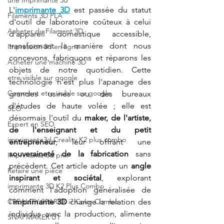
une Imprimante 3d
L'
imprimante 3D
 est passée du statut 
Filaments 3D PLA
d'outil de laboratoire coûteux à celui 
Acheter du Filament 3D
d'appareil domestique accessible, 
transformant la manière dont nous 
Impression 3d en ligne
concevons, fabriquons et réparons les 
Acheter une machine 3D
objets de notre quotidien. Cette 
etre visible sur google
technologie n'est plus l'apanage des 
Comment etre visible sur google
grandes usines ou des bureaux 
d'études de haute volée ; elle est 
SEO
désormais l'outil du 
maker, de l'artiste, 
Expert en SEO
de l'enseignant et du petit 
imprimante3d Creality K2 plus combo
entrepreneur
, leur offrant une 
souveraineté de la fabrication
 sans 
Imprimante 3d prix
précédent. Cet article adopte un 
angle 
Refaire une pièce
inspirant et sociétal
, explorant 
imprimante 3D K2 Plus Combo
comment l'adoption généralisée de 
CREALITY SPARKX i7 Color Combo
l'
imprimante 3D
 change la relation des 
individus avec la production, alimente 
SNAPMAKER U1