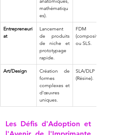
anatomiques, 
mathématiqu
es).
Entrepreneuri
Lancement 
FDM 
at
de produits 
(composites) 
de niche et 
ou SLS.
prototypage 
rapide.
Art/Design
Création de 
SLA/DLP 
formes 
(Résine).
complexes et 
d'œuvres 
uniques.
Les Défis d'Adoption et 
l'Avenir de l'
Imprimante 