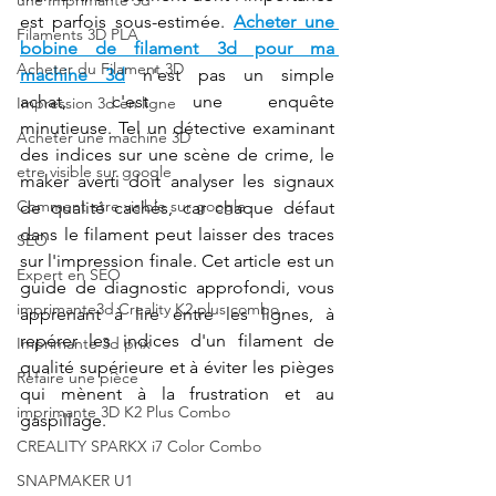
une Imprimante 3d
est parfois sous-estimée. 
Acheter une 
Filaments 3D PLA
bobine de filament 3d pour ma 
Acheter du Filament 3D
machine 3d
 n'est pas un simple 
achat, c'est une enquête 
Impression 3d en ligne
minutieuse. Tel un détective examinant 
Acheter une machine 3D
des indices sur une scène de crime, le 
etre visible sur google
maker averti doit analyser les signaux 
Comment etre visible sur google
de qualité cachés, car chaque défaut 
dans le filament peut laisser des traces 
SEO
sur l'impression finale. Cet article est un 
Expert en SEO
guide de diagnostic approfondi, vous 
imprimante3d Creality K2 plus combo
apprenant à lire entre les lignes, à 
repérer les indices d'un filament de 
Imprimante 3d prix
qualité supérieure et à éviter les pièges 
Refaire une pièce
qui mènent à la frustration et au 
imprimante 3D K2 Plus Combo
gaspillage.
CREALITY SPARKX i7 Color Combo
SNAPMAKER U1