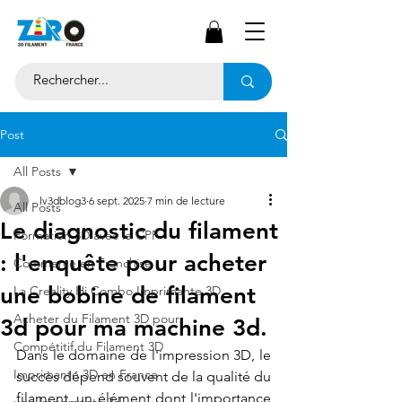
Post
All Posts
lv3dblog3
6 sept. 2025
7 min de lecture
All Posts
Le diagnostic du filament
Formation 3D avec le CPF
: l'enquête pour acheter
Commerce en Franchise
une bobine de filament
La Creality Hi Combo Imprimante 3D
Acheter du Filament 3D pour
3d pour ma machine 3d.
Compétitif du Filament 3D
Dans le domaine de l'impression 3D, le 
Imprimante 3D en France
succès dépend souvent de la qualité du 
filament, un élément dont l'importance 