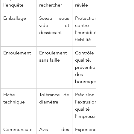
l'enquête
rechercher
révèle
Emballage
Sceau sous 
Protection 
vide et 
contre 
dessiccant
l'humidité, 
fiabilité
Enroulement
Enroulement 
Contrôle 
sans faille
qualité, 
prévention 
des 
bourrages
Fiche 
Tolérance de 
Précision de 
technique
diamètre
l'extrusion, 
qualité de 
l'impression
Communauté
Avis des 
Expérience 