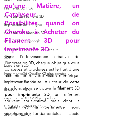
une Imprimante 3d
qu'une Matière, un 
Filaments 3D PLA
Catalyseur de 
Acheter du Filament 3D
Possibilités quand on 
Impression 3d en ligne
Cherche à Acheter du 
Acheter une machine 3D
Filament 3D pour 
etre visible sur google
Imprimante 3D.
Comment etre visible sur google
Dans l'effervescence créative de 
SEO
l'impression 3D, chaque objet que vous 
Expert en SEO
concevez et produisez est le fruit d'une 
imprimante3d Creality K2 plus combo
alchimie entre votre vision numérique 
Imprimante 3d prix
et la matière brute. Au cœur de cette 
transformation se trouve le 
filament 3D 
Refaire une pièce
pour imprimante 3D
, un élément 
imprimante 3D K2 Plus Combo
souvent sous-estimé mais dont la 
CREALITY SPARKX i7 Color Combo
qualité et la pertinence sont 
absolument fondamentales. L'acte 
SNAPMAKER U1