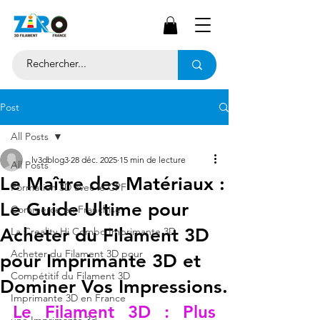
Post
All Posts
lv3dblog3
28 déc. 2025
15 min de lecture
All Posts
Le Maître des Matériaux :
Formation 3D avec le CPF
Le Guide Ultime pour
Commerce en Franchise
Acheter du Filament 3D
La Creality Hi Combo Imprimante 3D
Acheter du Filament 3D pour
pour Imprimante 3D et
Compétitif du Filament 3D
Dominer Vos Impressions.
Imprimante 3D en France
Le Filament 3D : Plus 