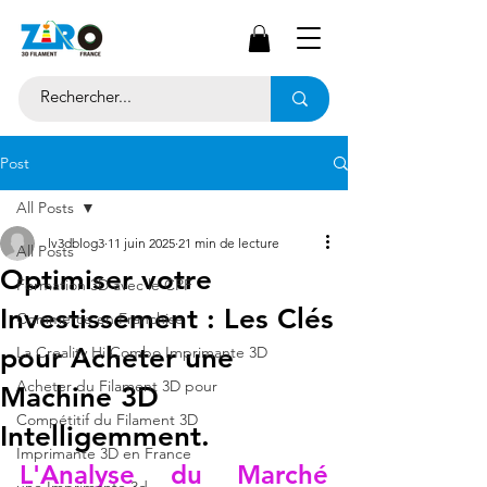
Post
All Posts
lv3dblog3
11 juin 2025
21 min de lecture
All Posts
Optimiser votre
Formation 3D avec le CPF
Investissement : Les Clés
Commerce en Franchise
pour Acheter une
La Creality Hi Combo Imprimante 3D
Acheter du Filament 3D pour
Machine 3D
Compétitif du Filament 3D
Intelligemment.
Imprimante 3D en France
L'Analyse du Marché 