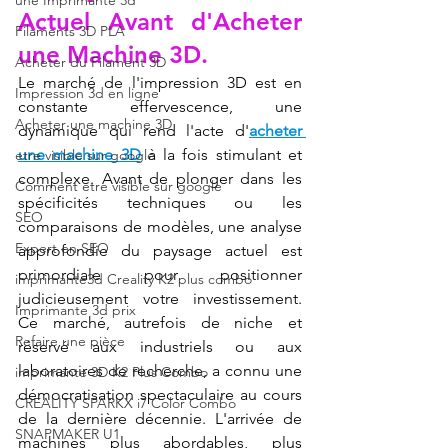
une Imprimante 3d
Actuel Avant d'Acheter 
Filaments 3D PLA
une Machine 3D.
Acheter du Filament 3D
Le marché de l'impression 3D est en 
Impression 3d en ligne
constante effervescence, une 
Acheter une machine 3D
dynamique qui rend l'acte d'
acheter 
une machine 3D
 à la fois stimulant et 
etre visible sur google
complexe. Avant de plonger dans les 
Comment etre visible sur google
spécificités techniques ou les 
SEO
comparaisons de modèles, une analyse 
Expert en SEO
approfondie du paysage actuel est 
primordiale pour positionner 
imprimante3d Creality K2 plus combo
judicieusement votre investissement. 
Imprimante 3d prix
Ce marché, autrefois de niche et 
Refaire une pièce
réservé aux industriels ou aux 
laboratoires de recherche, a connu une 
imprimante 3D K2 Plus Combo
démocratisation spectaculaire au cours 
CREALITY SPARKX i7 Color Combo
de la dernière décennie. L'arrivée de 
SNAPMAKER U1
machines plus abordables, plus 