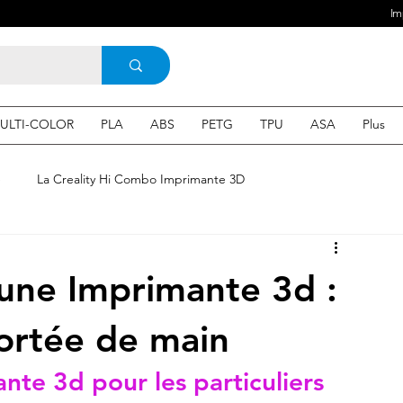
Im
ULTI-COLOR
PLA
ABS
PETG
TPU
ASA
Plus
e
La Creality Hi Combo Imprimante 3D
Imprimante 3D en France
une Imprimante 3d
une Imprimante 3d :
 3d en ligne
Acheter une machine 3D
portée de main
ante 3d
 pour les particuliers
SEO
Expert en SEO