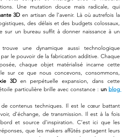
tions. Une mutation douce mais radicale, qui 
mante 3D
 en artisan de l’avenir. Là où autrefois la 
ogistiques, des délais et des budgets colossaux, 
e sur un bureau suffit à donner naissance à un 
trouve une dynamique aussi technologique 
qu’humaine. Une pulsion créative amplifiée par le pouvoir de la fabrication additive. Chaque 
sée, chaque objet matérialisé incarne cette 
ôle sur ce que nous concevons, consommons, 
xie 3D
 en perpétuelle expansion, dans cette 
oile particulière brille avec constance : 
un 
blog 
de contenus techniques. Il est le cœur battant 
r, d’échange, de transmission. Il est à la fois 
ord et source d’inspiration. C’est ici que les 
réponses, que les makers affûtés partagent leurs 