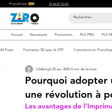
Propulsé par
07.66.87.53.03
Accueil
Nouveauté
Promotions
PLA PRO
PLA M
All Posts
Formation 3D avec le CPF
Commerce en Franchis
lv3dblog3
25 avr. 2025
4 min de lecture
Acheter du Filament 3D pour
Compétitif du Filament 3D
Pourquoi adopter 
Filaments 3D PLA
Acheter du Filament 3D
Impression
une révolution à 
Les avantages de l’
Imprim
etre visible sur google
Comment etre visible sur google