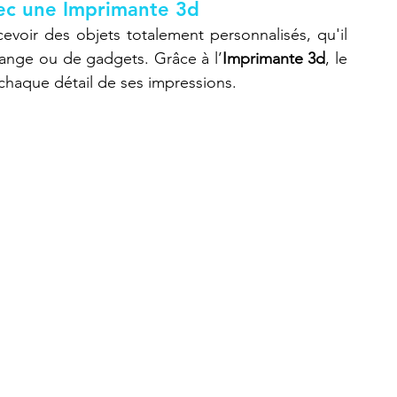
vec une Imprimante 3d
oir des objets totalement personnalisés, qu'il 
hange ou de gadgets. Grâce à l’
Imprimante 3d
, le 
Refaire une pièce
imprimante 3D K2 Plus Combo
chaque détail de ses impressions.