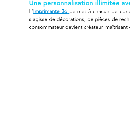
Une personnalisation illimitée a
L'
Imprimante 3d
permet à chacun de concev
s'agisse de décorations, de pièces de rec
imprimante3d Creality K2 plus combo
Imprimante 3d prix
consommateur devient créateur, maîtrisant 
CREALITY SPARKX i7 Color Combo
SNAPMAKER U1