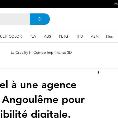
Im
ULTI-COLOR
PLA
ABS
PETG
TPU
ASA
Plus
e
La Creality Hi Combo Imprimante 3D
Imprimante 3D en France
une Imprimante 3d
pel à une agence
 3d en ligne
Acheter une machine 3D
r Angoulême pour
bilité digitale.
SEO
Expert en SEO