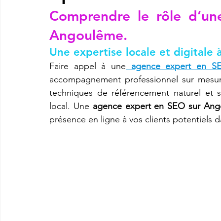
Comprendre le rôle d’un
Angoulême.
imprimante3d Creality K2 plus combo
Imprimante 3d prix
Une expertise locale et digitale à 
Faire appel à une
agence expert en S
CREALITY SPARKX i7 Color Combo
SNAPMAKER U1
accompagnement professionnel sur mesure,
techniques de référencement naturel et 
local. Une 
agence expert en SEO sur An
présence en ligne à vos clients potentiels