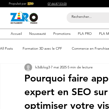
Propulsé par
07.66.87.53.03
Accueil
Nouveauté
Promotions
PLA PRO
PLA M
All Posts
Formation 3D avec le CPF
Commerce en Franchis
lv3dblog3
7 mai 2025
5 min de lecture
Acheter du Filament 3D pour
Compétitif du Filament 3D
Pourquoi faire ap
Filaments 3D PLA
Acheter du Filament 3D
Impression
expert en SEO su
optimiser votre visi
etre visible sur google
Comment etre visible sur google