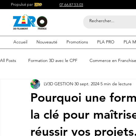
Propulsé par
07.66.87.53.03
Accueil
Nouveauté
Promotions
PLA PRO
PLA M
All Posts
Formation 3D avec le CPF
Commerce en Franchis
LV3D GESTION
30 sept. 2024
5 min de lecture
Acheter du Filament 3D pour
Compétitif du Filament 3D
Pourquoi une form
Filaments 3D PLA
Acheter du Filament 3D
Impression
la clé pour maîtris
réussir vos projets
etre visible sur google
Comment etre visible sur google