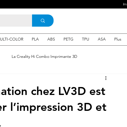
Im
ULTI-COLOR
PLA
ABS
PETG
TPU
ASA
Plus
e
La Creality Hi Combo Imprimante 3D
Imprimante 3D en France
une Imprimante 3d
ation chez LV3D est
 3d en ligne
Acheter une machine 3D
er l’impression 3D et
.
SEO
Expert en SEO