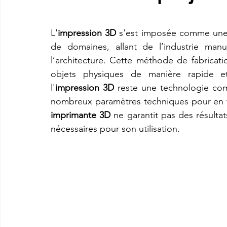
L'
impression 3D
 s'est imposée comme une 
imprimante3d Creality K2 plus combo
Imprimante 3d prix
de domaines, allant de l’industrie manuf
l’architecture. Cette méthode de fabricat
objets physiques de manière rapide et 
CREALITY SPARKX i7 Color Combo
SNAPMAKER U1
l'
impression 3D
 reste une technologie com
imprimante 3D
 ne garantit pas des résultat
nécessaires pour son utilisation.