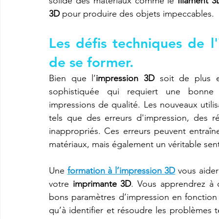
solide des matériaux comme le 
filament 3
3D
 pour produire des objets impeccables.
Les défis techniques de l'
de se former.
Bien que l’
impression 3D
 soit de plus e
sophistiquée qui requiert une bonne 
impressions de qualité. Les nouveaux utili
tels que des erreurs d'impression, des r
inappropriés. Ces erreurs peuvent entraî
matériaux, mais également un véritable sent
Une 
formation à l’impression 3D
 vous aide
votre 
imprimante 3D
. Vous apprendrez à co
bons paramètres d’impression en fonction 
qu’à identifier et résoudre les problèmes 