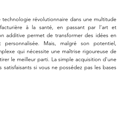
technologie révolutionnaire dans une multitude 
Refaire une pièce
imprimante 3D K2 Plus Combo
acturière à la santé, en passant par l’art et 
ion additive permet de transformer des idées en 
personnalisée. Mais, malgré son potentiel, 
plexe qui nécessite une maîtrise rigoureuse de 
nombreux paramètres techniques pour en tirer le meilleur parti. La simple acquisition d'une 
s satisfaisants si vous ne possédez pas les bases 