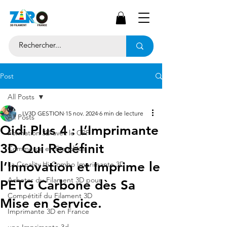
Post
All Posts
LV3D GESTION
15 nov. 2024
6 min de lecture
All Posts
Qidi Plus 4 : L’Imprimante
Formation 3D avec le CPF
3D Qui Redéfinit
Commerce en Franchise
l’Innovation et Imprime le
La Creality Hi Combo Imprimante 3D
Acheter du Filament 3D pour
PETG Carbone dès Sa
Compétitif du Filament 3D
Mise en Service.
Imprimante 3D en France