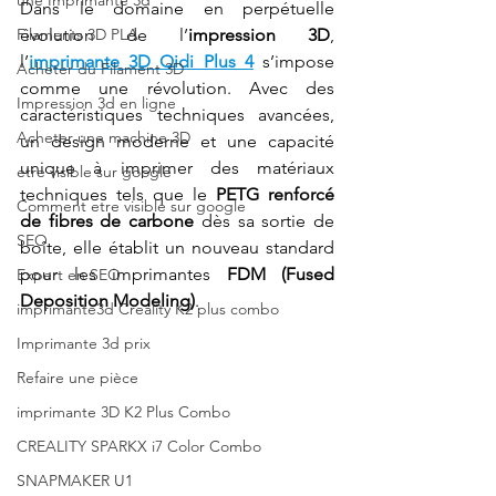
une Imprimante 3d
Dans le domaine en perpétuelle 
Filaments 3D PLA
évolution de l’
impression 3D
, 
l’
imprimante 3D Qidi Plus 4
 s’impose 
Acheter du Filament 3D
comme une révolution. Avec des 
Impression 3d en ligne
caractéristiques techniques avancées, 
Acheter une machine 3D
un design moderne et une capacité 
unique à imprimer des matériaux 
etre visible sur google
techniques tels que le 
PETG renforcé 
Comment etre visible sur google
de fibres de carbone
 dès sa sortie de 
SEO
boîte, elle établit un nouveau standard 
pour les imprimantes 
FDM (Fused 
Expert en SEO
Deposition Modeling)
.
imprimante3d Creality K2 plus combo
Imprimante 3d prix
Refaire une pièce
imprimante 3D K2 Plus Combo
CREALITY SPARKX i7 Color Combo
SNAPMAKER U1