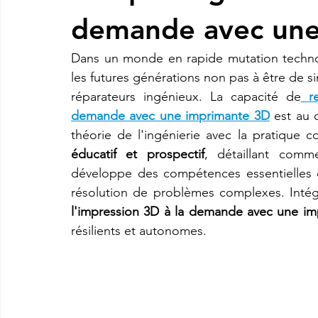
demande avec une
imprimante3d Creality K2 plus combo
Imprimante 3d prix
Dans un monde en rapide mutation technol
les futures générations non pas à être de 
réparateurs ingénieux. La capacité de
r
CREALITY SPARKX i7 Color Combo
SNAPMAKER U1
demande avec une imprimante 3D
 est au 
théorie de l'ingénierie avec la pratique co
éducatif et prospectif
, détaillant comme
développe des compétences essentielles du
résolution de problèmes complexes. Inté
l'impression 3D à la demande avec une i
résilients et autonomes.