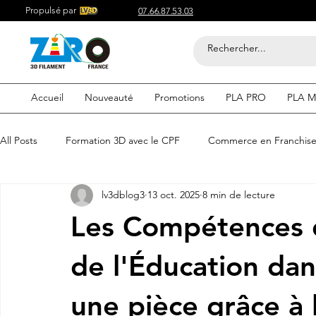
Propulsé par
07.66.87.53.03
Accueil
Nouveauté
Promotions
PLA PRO
PLA M
All Posts
Formation 3D avec le CPF
Commerce en Franchis
lv3dblog3
13 oct. 2025
8 min de lecture
Acheter du Filament 3D pour
Compétitif du Filament 3D
Les Compétences 
Filaments 3D PLA
Acheter du Filament 3D
Impression
de l'Éducation dan
une pièce grâce à 
etre visible sur google
Comment etre visible sur google