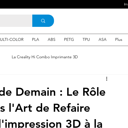
Im
ULTI-COLOR
PLA
ABS
PETG
TPU
ASA
Plus
e
La Creality Hi Combo Imprimante 3D
Imprimante 3D en France
une Imprimante 3d
de Demain : Le Rôle
 3d en ligne
Acheter une machine 3D
s l'Art de Refaire
l'impression 3D à la
SEO
Expert en SEO