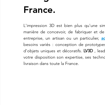
France.
imprimante3d Creality K2 plus combo
Imprimante 3d prix
L'impression 3D est bien plus qu'une sim
manière de concevoir, de fabriquer et de
CREALITY SPARKX i7 Color Combo
SNAPMAKER U1
entreprise, un artisan ou un particulier, 
a
besoins variés : conception de prototypes
d'objets uniques et décoratifs. 
LV3D
 , lea
votre disposition son expertise, ses techn
livraison dans toute la France.