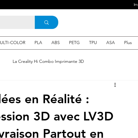
Im
ULTI-COLOR
PLA
ABS
PETG
TPU
ASA
Plus
e
La Creality Hi Combo Imprimante 3D
Imprimante 3D en France
une Imprimante 3d
ées en Réalité :
 3d en ligne
Acheter une machine 3D
ssion 3D avec LV3D
vraison Partout en
SEO
Expert en SEO