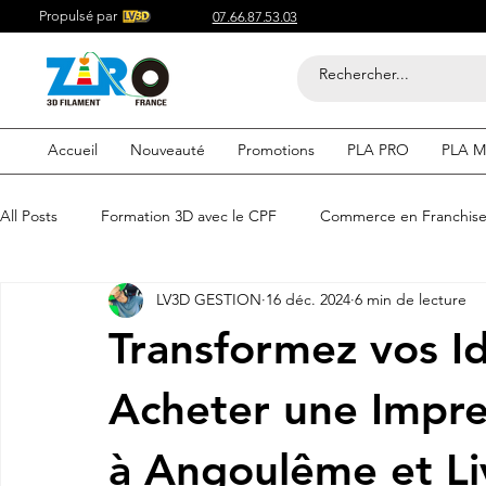
Propulsé par
07.66.87.53.03
Accueil
Nouveauté
Promotions
PLA PRO
PLA M
All Posts
Formation 3D avec le CPF
Commerce en Franchis
LV3D GESTION
16 déc. 2024
6 min de lecture
Acheter du Filament 3D pour
Compétitif du Filament 3D
Transformez vos Id
Filaments 3D PLA
Acheter du Filament 3D
Impression
Acheter une Impre
à Angoulême et Li
etre visible sur google
Comment etre visible sur google