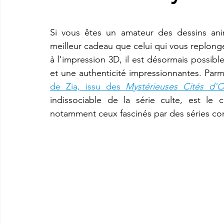
Si vous êtes un amateur des dessins ani
imprimante3d Creality K2 plus combo
Imprimante 3d prix
meilleur cadeau que celui qui vous replong
à l'impression 3D, il est désormais possibl
et une authenticité impressionnantes. Parmi
CREALITY SPARKX i7 Color Combo
SNAPMAKER U1
de Zia, issu des 
Mystérieuses Cités d'O
indissociable de la série culte, est le
notamment ceux fascinés par des séries c