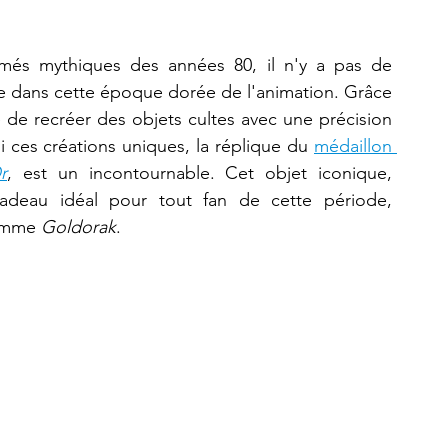
més mythiques des années 80, il n'y a pas de 
Refaire une pièce
imprimante 3D K2 Plus Combo
e dans cette époque dorée de l'animation. Grâce 
e de recréer des objets cultes avec une précision 
 ces créations uniques, la réplique du 
médaillon 
r
, est un incontournable. Cet objet iconique, 
 cadeau idéal pour tout fan de cette période, 
omme 
Goldorak
.