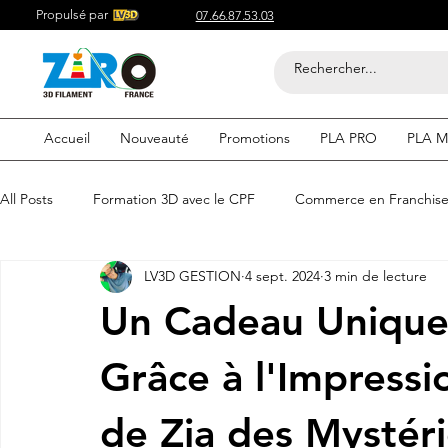
Propulsé par
07.66.87.53.03
Accueil
Nouveauté
Promotions
PLA PRO
PLA M
All Posts
Formation 3D avec le CPF
Commerce en Franchis
LV3D GESTION
4 sept. 2024
3 min de lecture
Acheter du Filament 3D pour
Compétitif du Filament 3D
Un Cadeau Unique
Filaments 3D PLA
Acheter du Filament 3D
Impression
Grâce à l'Impressi
de Zia des Mystéri
etre visible sur google
Comment etre visible sur google