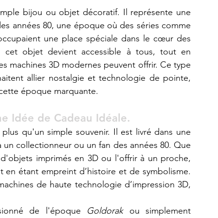
mple bijou ou objet décoratif. Il représente une 
part précieuse de l’histoire de l’animation des années 80, une époque où des séries comme 
occupaient une place spéciale dans le cœur des 
, cet objet devient accessible à tous, tout en 
les machines 3D modernes peuvent offrir. Ce type 
itent allier nostalgie et technologie de pointe, 
 cette époque marquante.
e Idée de Cadeau Idéale.
lus qu'un simple souvenir. Il est livré dans une 
 à un collectionneur ou un fan des années 80. Que 
 d'objets imprimés en 3D ou l'offrir à un proche, 
 en étant empreint d’histoire et de symbolisme. 
machines de haute technologie d’impression 3D, 
sionné de l'époque 
Goldorak
 ou simplement 