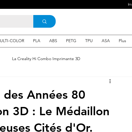
Im
ULTI-COLOR
PLA
ABS
PETG
TPU
ASA
Plus
e
La Creality Hi Combo Imprimante 3D
Imprimante 3D en France
une Imprimante 3d
 des Années 80
 3d en ligne
Acheter une machine 3D
on 3D : Le Médaillon
euses Cités d'Or.
SEO
Expert en SEO