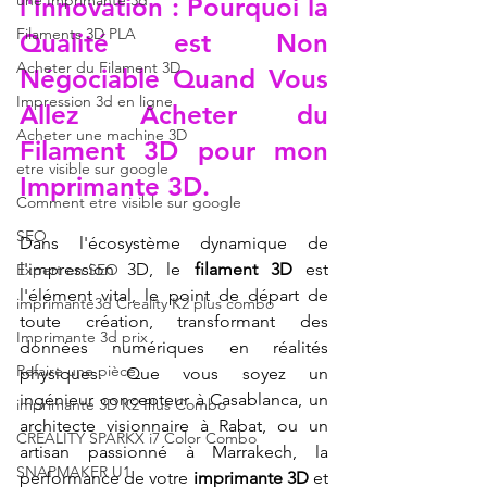
une Imprimante 3d
l'Innovation : Pourquoi la 
Filaments 3D PLA
Qualité est Non 
Acheter du Filament 3D
Négociable Quand Vous 
Impression 3d en ligne
Allez Acheter du 
Acheter une machine 3D
Filament 3D pour mon 
etre visible sur google
Imprimante 3D.
Comment etre visible sur google
SEO
Dans l'écosystème dynamique de 
l'impression 3D, le 
filament 3D
 est 
Expert en SEO
l'élément vital, le point de départ de 
imprimante3d Creality K2 plus combo
toute création, transformant des 
Imprimante 3d prix
données numériques en réalités 
Refaire une pièce
physiques. Que vous soyez un 
ingénieur concepteur à Casablanca, un 
imprimante 3D K2 Plus Combo
architecte visionnaire à Rabat, ou un 
CREALITY SPARKX i7 Color Combo
artisan passionné à Marrakech, la 
SNAPMAKER U1
performance de votre 
imprimante 3D
 et 