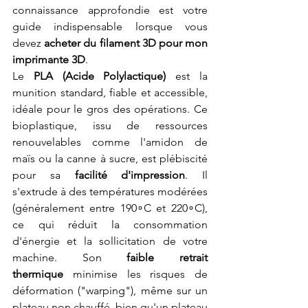
connaissance approfondie est votre 
guide indispensable lorsque vous 
devez 
acheter du filament 3D pour mon 
imprimante 3D
.
Le 
PLA (Acide Polylactique)
 est la 
munition standard, fiable et accessible, 
idéale pour le gros des opérations. Ce 
bioplastique, issu de ressources 
renouvelables comme l'amidon de 
maïs ou la canne à sucre, est plébiscité 
pour sa 
facilité d'impression
. Il 
s'extrude à des températures modérées 
(généralement entre 190∘C et 220∘C), 
ce qui réduit la consommation 
d'énergie et la sollicitation de votre 
machine. Son 
faible retrait 
thermique
 minimise les risques de 
déformation ("warping"), même sur un 
plateau non chauffé, bien qu'un plateau 