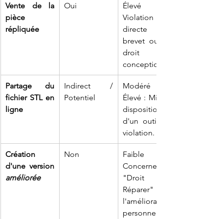
Vente de la 
Oui
Élevé : 
pièce 
Violation 
répliquée
directe du 
brevet ou du 
droit de 
conception.
Partage du 
Indirect / 
Modéré à 
fichier STL en 
Potentiel
Élevé : Mise à 
ligne
disposition 
d'un outil de 
violation.
Création 
Non
Faible : 
d'une version 
Concerne le 
améliorée
"Droit de 
Réparer" et 
l'amélioration 
personnelle.