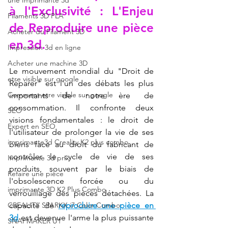
une Imprimante 3d
à l'Exclusivité : L'Enjeu 
Filaments 3D PLA
de 
Reproduire une pièce 
Acheter du Filament 3D
en 3d
.
Impression 3d en ligne
Acheter une machine 3D
Le mouvement mondial du "Droit de 
etre visible sur google
Réparer" est l'un des débats les plus 
Comment etre visible sur google
importants de notre ère de 
consommation. Il confronte deux 
SEO
visions fondamentales : le droit de 
Expert en SEO
l'utilisateur de prolonger la vie de ses 
imprimante3d Creality K2 plus combo
biens face au droit du fabricant de 
contrôler le cycle de vie de ses 
Imprimante 3d prix
produits, souvent par le biais de 
Refaire une pièce
l'obsolescence forcée ou du 
imprimante 3D K2 Plus Combo
verrouillage des pièces détachées. La 
CREALITY SPARKX i7 Color Combo
capacité de 
reproduire une pièce en 
3d
 est devenue l'arme la plus puissante 
SNAPMAKER U1