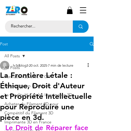
Post
All Posts
lv3dblog3
20 oct. 2025
7 min de lecture
All Posts
La Frontière Létale :
Formation 3D avec le CPF
Éthique, Droit d'Auteur
Commerce en Franchise
et Propriété Intellectuelle
La Creality Hi Combo Imprimante 3D
Acheter du Filament 3D pour
pour Reproduire une
Compétitif du Filament 3D
pièce en 3d.
Imprimante 3D en France
Le Droit de Réparer face 