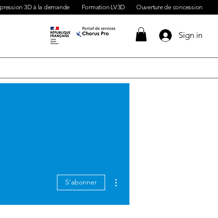
pression 3D à la demande
Formation LV3D
Ouverture de concession
Sign in
Plus d'actions
S'abonner