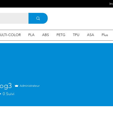
Im
ULTI-COLOR
PLA
ABS
PETG
TPU
ASA
Plus
log3
Administrateur
0
Suivi