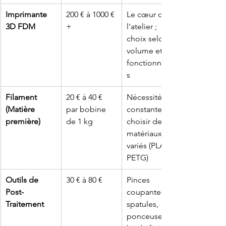
Imprimante 
200 € à 1000 €
Le cœur de 
3D FDM
+
l'atelier ; 
choix selon 
volume et 
fonctionnalité
s
Filament 
20 € à 40 € 
Nécessité 
(Matière 
par bobine 
constante ; 
première)
de 1 kg
choisir des 
matériaux 
variés (PLA, 
PETG)
Outils de 
30 € à 80 €
Pinces 
Post-
coupantes, 
Traitement
spatules, 
ponceuses, 