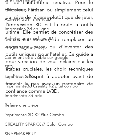
une Imprimante 3d
et de l'autonomie créative. Pour le 
Filaments 3D PLA
bricoleur, l'artisan ou simplement celui 
qui rêve de réparer plutôt que de jeter, 
Acheter du Filament 3D
l'impression 3D est la boîte à outils 
Impression 3d en ligne
ultime. Elle permet de concrétiser des 
Acheter une machine 3D
pièces sur mesure, de remplacer un 
engrenage cassé ou d'inventer des 
etre visible sur google
outils uniques pour l'atelier. Ce guide a 
Comment etre visible sur google
pour vocation de vous éclairer sur les 
SEO
étapes cruciales, les choix techniques 
et l'état d'esprit à adopter avant de 
Expert en SEO
franchir le pas avec un partenaire de 
imprimante3d Creality K2 plus combo
confiance comme LV3D.
Imprimante 3d prix
Refaire une pièce
imprimante 3D K2 Plus Combo
CREALITY SPARKX i7 Color Combo
SNAPMAKER U1