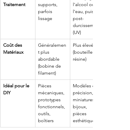
Traitement
supports, 
l'alcool ou à 
parfois 
l'eau, puis 
lissage
post-
durcissement 
(UV)
Coût des 
Généralemen
Plus élevé 
Matériaux
t plus 
(bouteille de 
abordable 
résine)
(bobine de 
filament)
Idéal pour le 
Pièces 
Modèles de 
DIY
mécaniques, 
précision, 
prototypes 
miniatures, 
fonctionnels, 
bijoux, 
outils, 
pièces 
boîtiers
esthétiques