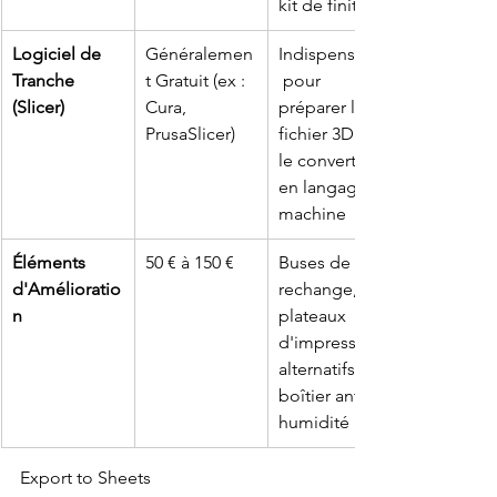
kit de finition
Logiciel de 
Généralemen
Indispensable
Tranche 
t Gratuit (ex : 
 pour 
(Slicer)
Cura, 
préparer le 
PrusaSlicer)
fichier 3D et 
le convertir 
en langage 
machine
Éléments 
50 € à 150 €
Buses de 
d'Amélioratio
rechange, 
n
plateaux 
d'impression 
alternatifs, 
boîtier anti-
humidité
Export to Sheets