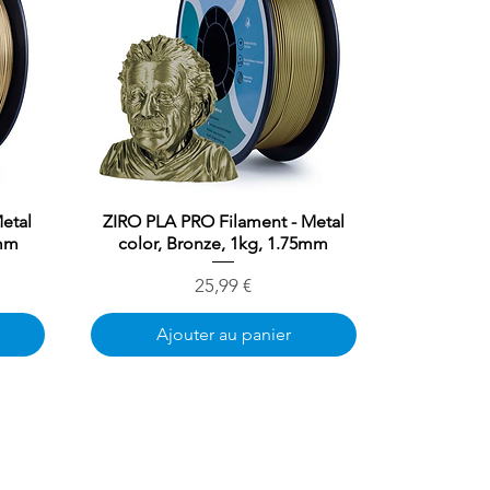
etal
ZIRO PLA PRO Filament - Metal
Aperçu rapide
5mm
color, Bronze, 1kg, 1.75mm
Prix
25,99 €
Ajouter au panier