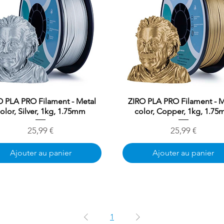
O PLA PRO Filament - Metal
Aperçu rapide
ZIRO PLA PRO Filament - M
Aperçu rapide
olor, Silver, 1kg, 1.75mm
color, Copper, 1kg, 1.7
Prix
Prix
25,99 €
25,99 €
Ajouter au panier
Ajouter au panier
1