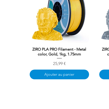
ZIRO PLA PRO Filament - Metal
Aperçu rapide
ZIR
color, Gold, 1kg, 1.75mm
c
Prix
25,99 €
Ajouter au panier