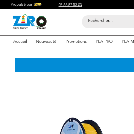
Propulsé par
07.66.87.53.03
Accueil
Nouveauté
Promotions
PLA PRO
PLA M