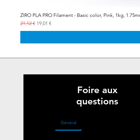
ZIRO PLA PRO Filament - Basic color, Pink, 1kg, 1.75
Prix original
Prix promotionnel
21,12 €
19,01 €
Foire aux
questions
Général