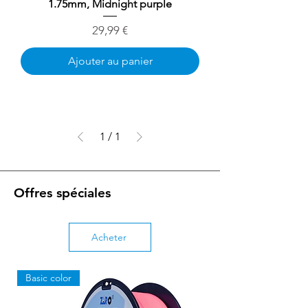
1.75mm, Midnight purple
Prix
29,99 €
Ajouter au panier
1
/
1
Offres spéciales
Acheter
Basic color