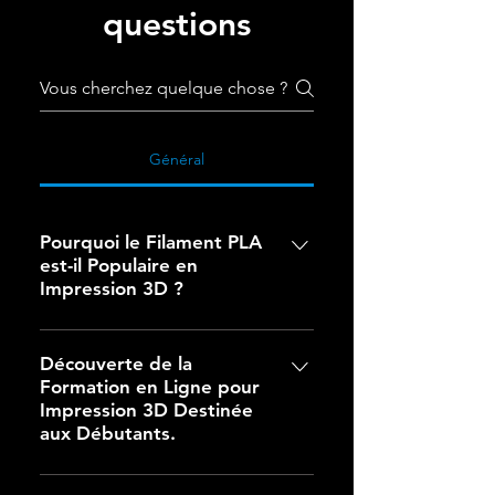
questions
Général
Pourquoi le Filament PLA
est-il Populaire en
Impression 3D ?
Pourquoi le Filament PLA est-il
Populaire en Impression 3D ?Le
Découverte de la
Formation en Ligne pour
filament PLA jouit d'une grande
Impression 3D Destinée
popularité en impression 3D pour
aux Débutants.
de multiples raisons essentielles :
Facilité d'Utilisation Le filament
Qu'est-ce que l'Impression 3D et
PLA est apprécié pour sa