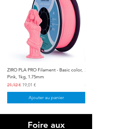
ZIRO PLA PRO Filament - Basic color,
ZIRO PLA PRO Filament
Pink, 1kg, 1.75mm
Snow white, 1kg, 1.
Prix original
Prix promotionnel
Prix original
21,12 €
19,01 €
21,12 €
Ajouter au panier
Foire aux