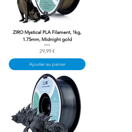
ZIRO Mystical PLA Filament, 1kg,
1.75mm, Midnight gold
Prix
29,99 €
Ajouter au panier