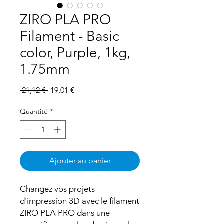
ZIRO PLA PRO
Filament - Basic
color, Purple, 1kg,
1.75mm
Prix
Prix
 21,12 € 
19,01 €
original
promotionnel
Quantité
*
Ajouter au panier
Changez vos projets
d'impression 3D avec le filament
ZIRO PLA PRO dans une