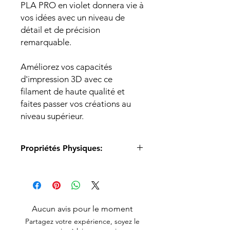
PLA PRO en violet donnera vie à
vos idées avec un niveau de
détail et de précision
remarquable.
Améliorez vos capacités
d'impression 3D avec ce
filament de haute qualité et
faites passer vos créations au
niveau supérieur.
Propriétés Physiques:
Material: PLA
Diameter: 1.75mm
Diameter Tolerance: ±0.03mm
Print Temp.: 190-220℃
Aucun avis pour le moment
Print Speed: 50-100mm/s
Partagez votre expérience, soyez le
Platform Temp.: Depends on the