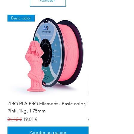
Acheter
Basic color
ZIRO PLA PRO Filament - Basic color,
ZIRO PLA PRO Filament
Pink, 1kg, 1.75mm
Snow white, 1kg, 1.
Prix original
Prix promotionnel
Prix original
21,12 €
19,01 €
21,12 €
Ajouter au panier