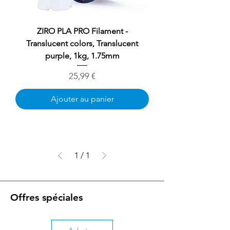
ZIRO PLA PRO Filament -
Translucent colors, Translucent
purple, 1kg, 1.75mm
Prix
25,99 €
Ajouter au panier
1
/
1
Offres spéciales