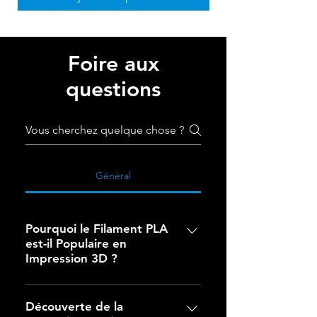
Foire aux
questions
Général
Pourquoi le Filament PLA
est-il Populaire en
Impression 3D ?
Pourquoi le Filament PLA est-il
Populaire en Impression 3D ?Le
Découverte de la