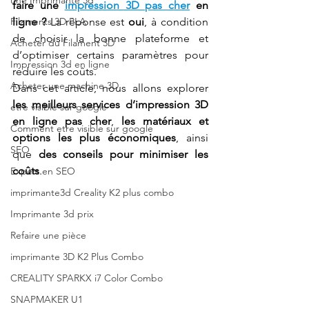
une Imprimante 3d
faire une 
impression 3D pas cher
 en 
Filaments 3D PLA
ligne ?
 La réponse est 
oui
, à condition 
de choisir la bonne plateforme et 
Acheter du Filament 3D
d’optimiser certains paramètres pour 
Impression 3d en ligne
réduire les coûts.
Acheter une machine 3D
Dans cet article, nous allons explorer 
les meilleurs services d’impression 3D 
etre visible sur google
en ligne pas cher
, 
les matériaux et 
Comment etre visible sur google
options les plus économiques
, ainsi 
SEO
que 
des conseils pour minimiser les 
coûts
.
Expert en SEO
imprimante3d Creality K2 plus combo
Imprimante 3d prix
Refaire une pièce
imprimante 3D K2 Plus Combo
CREALITY SPARKX i7 Color Combo
SNAPMAKER U1