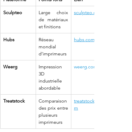
Sculpteo
Large choix 
sculpteo.com
de matériaux 
et finitions
Hubs
Réseau 
hubs.com
mondial 
d’imprimeurs
Weerg
Impression 
weerg.com
3D 
industrielle 
abordable
Treatstock
Comparaison 
treatstock.co
des prix entre 
m
plusieurs 
imprimeurs