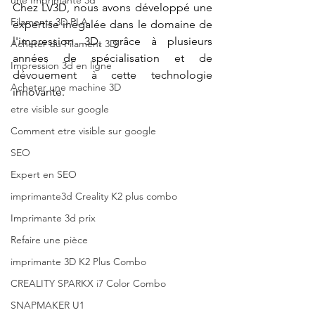
une Imprimante 3d
Chez LV3D, nous avons développé une 
Filaments 3D PLA
expertise inégalée dans le domaine de 
l'impression 3D, grâce à plusieurs 
Acheter du Filament 3D
années de spécialisation et de 
Impression 3d en ligne
dévouement à cette technologie 
Acheter une machine 3D
innovante. 
etre visible sur google
Comment etre visible sur google
SEO
Expert en SEO
imprimante3d Creality K2 plus combo
Imprimante 3d prix
Refaire une pièce
imprimante 3D K2 Plus Combo
CREALITY SPARKX i7 Color Combo
SNAPMAKER U1