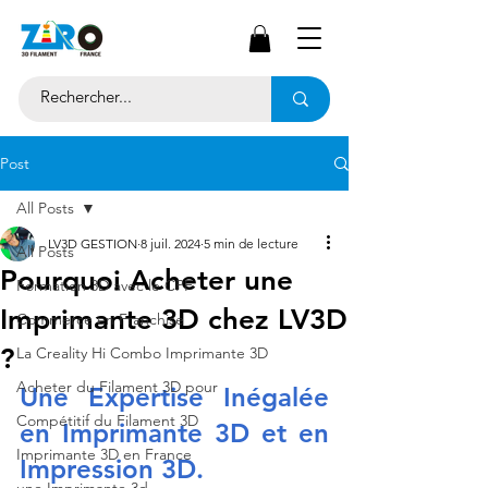
Post
All Posts
LV3D GESTION
8 juil. 2024
5 min de lecture
All Posts
Pourquoi Acheter une
Formation 3D avec le CPF
Imprimante 3D chez LV3D
Commerce en Franchise
?
La Creality Hi Combo Imprimante 3D
Acheter du Filament 3D pour
Une Expertise Inégalée 
Compétitif du Filament 3D
en Imprimante 3D et en 
Imprimante 3D en France
Impression 3D.