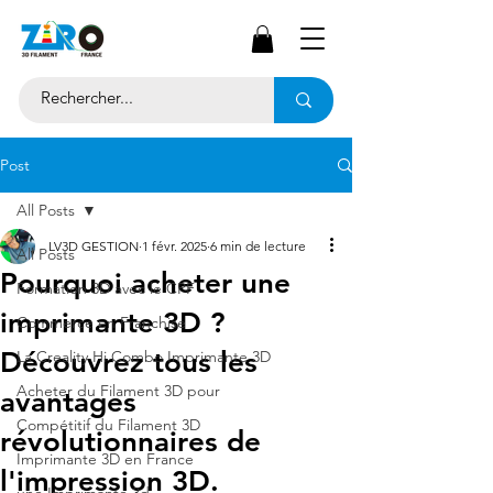
Post
All Posts
LV3D GESTION
1 févr. 2025
6 min de lecture
All Posts
Pourquoi acheter une
Formation 3D avec le CPF
imprimante 3D ?
Commerce en Franchise
Découvrez tous les
La Creality Hi Combo Imprimante 3D
Acheter du Filament 3D pour
avantages
Compétitif du Filament 3D
révolutionnaires de
Imprimante 3D en France
l'impression 3D.