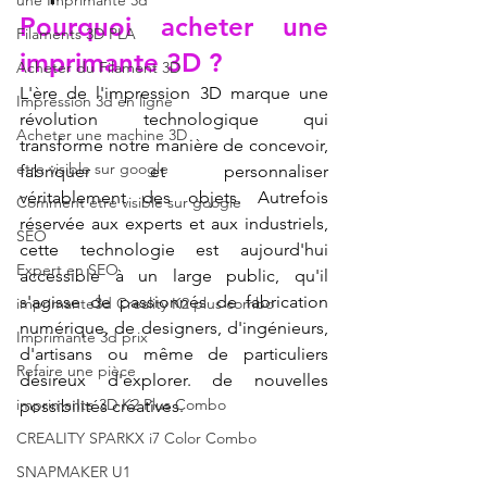
une Imprimante 3d
Pourquoi acheter une 
Filaments 3D PLA
imprimante 3D ? 
Acheter du Filament 3D
L'ère de l'impression 3D marque une 
Impression 3d en ligne
révolution technologique qui 
Acheter une machine 3D
transforme notre manière de concevoir, 
etre visible sur google
fabriquer et personnaliser 
véritablement des objets. Autrefois 
Comment etre visible sur google
réservée aux experts et aux industriels, 
SEO
cette technologie est aujourd'hui 
Expert en SEO
accessible à un large public, qu'il 
s'agisse de passionnés de fabrication 
imprimante3d Creality K2 plus combo
numérique, de designers, d'ingénieurs, 
Imprimante 3d prix
d'artisans ou même de particuliers 
Refaire une pièce
désireux d'explorer. de nouvelles 
imprimante 3D K2 Plus Combo
possibilités créatives. 
CREALITY SPARKX i7 Color Combo
SNAPMAKER U1