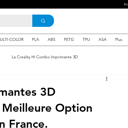
Im
ULTI-COLOR
PLA
ABS
PETG
TPU
ASA
Plus
e
La Creality Hi Combo Imprimante 3D
Imprimante 3D en France
une Imprimante 3d
imantes 3D
 3d en ligne
Acheter une machine 3D
 Meilleure Option
n France.
SEO
Expert en SEO