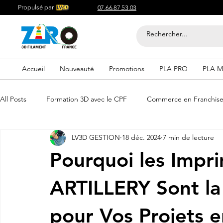
Propulsé par
07.66.87.53.03
Accueil
Nouveauté
Promotions
PLA PRO
PLA M
All Posts
Formation 3D avec le CPF
Commerce en Franchis
LV3D GESTION
18 déc. 2024
7 min de lecture
Acheter du Filament 3D pour
Compétitif du Filament 3D
Pourquoi les Impr
Filaments 3D PLA
Acheter du Filament 3D
Impression
ARTILLERY Sont la
pour Vos Projets e
etre visible sur google
Comment etre visible sur google