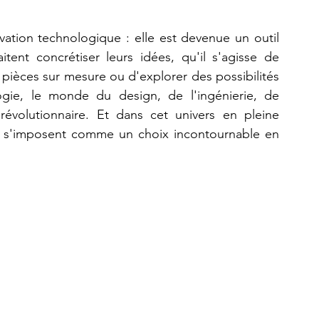
ation technologique : elle est devenue un outil 
Refaire une pièce
imprimante 3D K2 Plus Combo
ent concrétiser leurs idées, qu'il s'agisse de 
pièces sur mesure ou d'explorer des possibilités 
logie, le monde du design, de l'ingénierie, de 
révolutionnaire. Et dans cet univers en pleine 
 s'imposent comme un choix incontournable en 