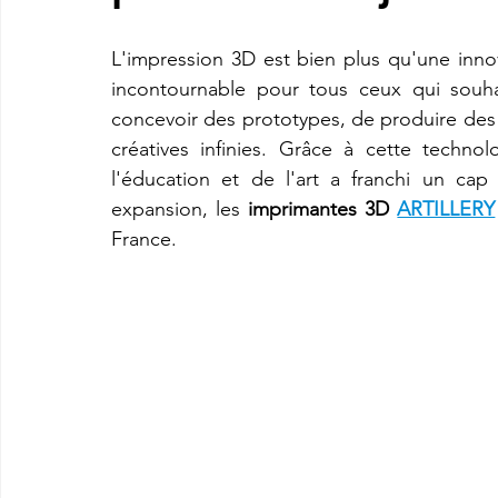
L'impression 3D est bien plus qu'une innov
imprimante3d Creality K2 plus combo
Imprimante 3d prix
incontournable pour tous ceux qui souhait
concevoir des prototypes, de produire des 
créatives infinies. Grâce à cette techno
CREALITY SPARKX i7 Color Combo
SNAPMAKER U1
l'éducation et de l'art a franchi un cap 
expansion, les 
imprimantes 3D 
ARTILLERY
France.