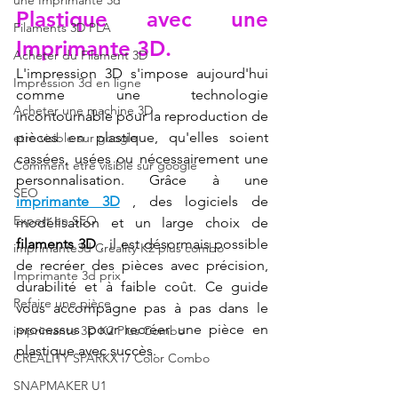
une Imprimante 3d
Plastique avec une 
Filaments 3D PLA
Imprimante 3D.
Acheter du Filament 3D
L'impression 3D s'impose aujourd'hui 
Impression 3d en ligne
comme une technologie 
Acheter une machine 3D
incontournable pour la reproduction de 
pièces en plastique, qu'elles soient 
etre visible sur google
cassées, usées ou nécessairement une 
Comment etre visible sur google
personnalisation. Grâce à une 
SEO
imprimante 3D
 , des logiciels de 
Expert en SEO
modélisation et un large choix de 
filaments 3D
 , il est désormais possible 
imprimante3d Creality K2 plus combo
de recréer des pièces avec précision, 
Imprimante 3d prix
durabilité et à faible coût. Ce guide 
Refaire une pièce
vous accompagne pas à pas dans le 
processus pour recréer une pièce en 
imprimante 3D K2 Plus Combo
plastique avec succès.
CREALITY SPARKX i7 Color Combo
SNAPMAKER U1