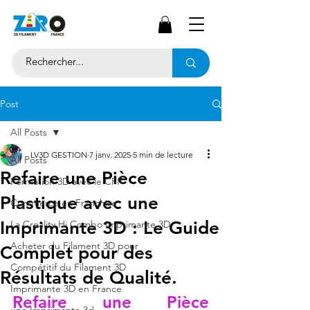
Post
All Posts
LV3D GESTION
7 janv. 2025
5 min de lecture
All Posts
Refaire une Pièce
Formation 3D avec le CPF
Plastique avec une
Commerce en Franchise
Imprimante 3D : Le Guide
La Creality Hi Combo Imprimante 3D
Acheter du Filament 3D pour
Complet pour des
Compétitif du Filament 3D
Résultats de Qualité.
Imprimante 3D en France
Refaire une Pièce 